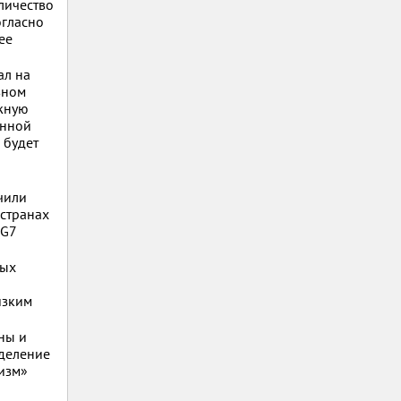
личество
огласно
ее
ал на
вном
Южную
енной
 будет
учили
 странах
 G7
мых
изким
ны и
еделение
изм»