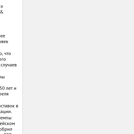
ых
 &
лее
овек
, что
ого
 случаев
жны
50 лет и
реля
оставок в
нации.
 темпы
пейском
добрил