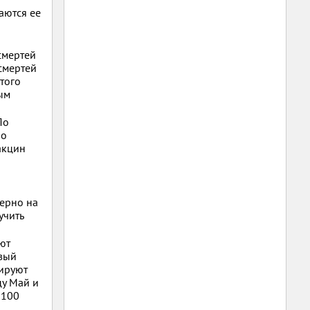
аются ее
смертей
смертей
того
ым
По
по
акцин
ерно на
учить
ют
овый
нируют
цу Май и
 100