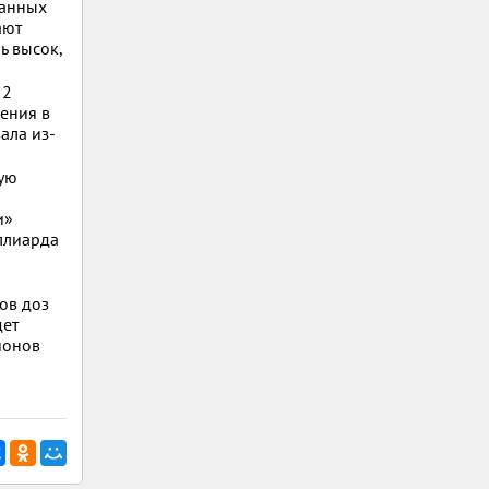
ранных
ают
ь высок,
 2
ения в
ала из-
вую
и»
ллиарда
нов доз
дет
ионов