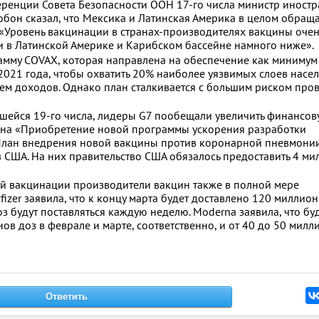
ренции Совета Безопасности ООН 17-го числа министр иност
бон сказал, что Мексика и Латинская Америка в целом обращ
 «Уровень вакцинации в странах-производителях вакцины очен
ии в Латинской Америке и Карибском бассейне намного ниже».
амму COVAX, которая направлена ​​на обеспечение как минимум
021 года, чтобы охватить 20% наиболее уязвимых слоев насел
ем доходов. Однако план сталкивается с большим риском пров
шейся 19-го числа, лидеры G7 пообещали увеличить финансо
 на «Приобретение новой программы ускорения разработки
лан внедрения новой вакцины против коронарной пневмони
в США. На них правительство США обязалось предоставить 4 ми
ой вакцинации производители вакцин также в полной мере
izer заявила, что к концу марта будет доставлено 120 миллио
з будут поставляться каждую неделю. Moderna заявила, что бу
ов доз в феврале и марте, соответственно, и от 40 до 50 милл