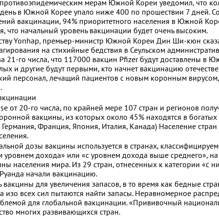
 противоэпидемическим мерам Южной Кореи уведомил, что ко
 день в Южной Корее упало ниже 400 по прошествии 7 дней. С
рений вакцинации, 94% приоритетного населения в Южной Кор
я, что начальный уровень вакцинации будет очень высоким.
ству Yonhap, премьер-министр Южной Кореи Дин Ши-кюн сказ
агирования на стихийные бедствия в Сеульском администрати
а 21-го числа, что 117000 вакцин Pfizer будут доставлены в 
лых и другие будут первыми, кто начнет вакцинацию отечеств
ский персонал, лечащий пациентов с новым коронным вирусом,
.
вакцинации
sse от 20-го числа, по крайней мере 107 стран и регионов пол
оронной вакцины, из которых около 45% находятся в богатых
, Германия, Франция, Япония, Италия, Канада) Население стран
селения.
альной дозы вакцины используется в странах, классифицируе
 уровнем дохода» или «с уровнем дохода выше среднего», на
ы населения мира. Из 29 стран, отнесенных к категории «с н
 Руанда начали вакцинацию.
ь вакцины для увеличения запасов, в то время как бедные стра
а изо всех сил пытаются найти запасы. Неравномерное распр
облемой для глобальной вакцинации. «Прививочный национал
ство многих развивающихся стран.