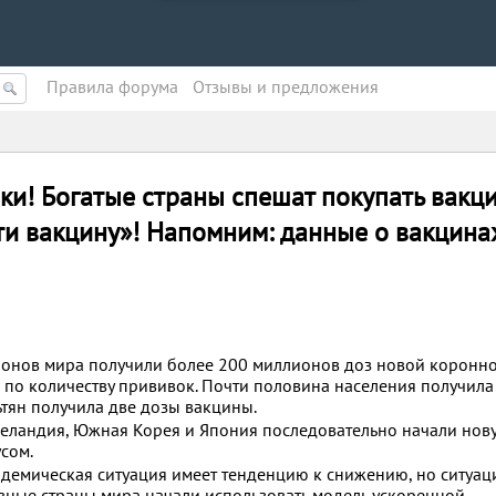
Правила форума
Oтзывы и предложения
ки! Богатые страны спешат покупать вакци
ти вакцину»! Напомним: данные о вакцина
ионов мира получили более 200 миллионов доз новой коронн
 по количеству прививок. Почти половина населения получила
ьтян получила две дозы вакцины.
 Зеландия, Южная Корея и Япония последовательно начали нов
сом.
идемическая ситуация имеет тенденцию к снижению, но ситуац
ные страны мира начали использовать модель ускоренной