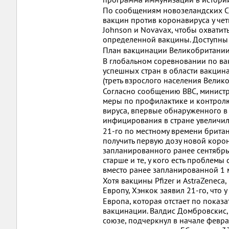
По сообщениям новозеландских С
вакцин против коронавируса у чет
Johnson и Novavax, чтобы охватит
определенной вакцины. Доступны 
План вакцинации Великобритании
В глобальном соревновании по ва
успешных стран в области вакцина
(треть взрослого населения Велик
Согласно сообщению BBC, министр
меры по профилактике и контрол
вируса, впервые обнаруженного в
инфицирования в стране увеличилос
21-го по местному времени британ
получить первую дозу новой коро
запланированного ранее сентябрьс
старше и те, у кого есть проблем
вместо ранее запланированной 1 
Хотя вакцины Pfizer и AstraZenec
Европу, Хэнкок заявил 21-го, что
Европа, которая отстает по показ
вакцинации. Валдис Домбровскис,
союзе, подчеркнул в начале февр