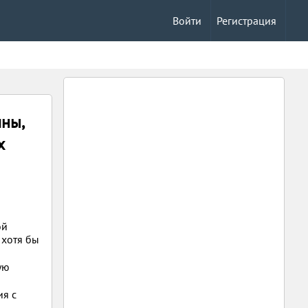
Войти
Регистрация
ны,
х
ой
 хотя бы
ую
ия с