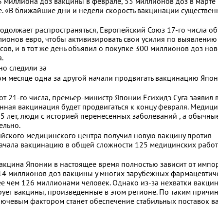
3 миллиона доз вакцины в феврале, 55 миллионов доз в марте
е. «В ближайшие дни и недели скорость вакцинации существен
одолжает распространяться, Европейский Союз 17-го числа об
лионов евро, чтобы активизировать свои усилия по выявлению
ов, и в тот же день объявил о покупке 300 миллионов доз нов
.
но следили за
том месяце одна за другой начали продвигать вакцинацию Япон
 21-го числа, премьер-министр Японии Ёсихидэ Суга заявил в
онная вакцинация будет продвигаться к концу февраля. Медиц
5 лет, люди с историей перенесенных заболеваний , а обычны
ельно.
кийского медицинского центра получил новую вакцину против
ачала вакцинацию в общей сложности 125 медицинских работ
акцина Японии в настоящее время полностью зависит от импор
14 миллионов доз вакцины у многих зарубежных фармацевтич
е чем 126 миллионами человек. Однако из-за нехватки вакцин
ует вакцины, произведенные в этом регионе. По таким причин
лючевым фактором станет обеспечение стабильных поставок в