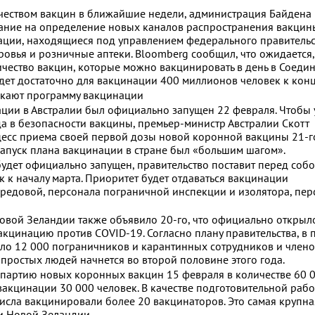
чеством вакцин в ближайшие недели, администрация Байдена
ание на определение новых каналов распространения вакцин
ации, находящиеся под управлением федерального правительс
вья и розничные аптеки. Bloomberg сообщил, что ожидается, 
ество вакцин, которые можно вакцинировать в день в Соеди
будет достаточно для вакцинации 400 миллионов человек к конц
скают программу вакцинации
ции в Австралии был официально запущен 22 февраля. Чтобы 
да в безопасности вакцины, премьер-министр Австралии Скотт
есс приема своей первой дозы новой коронной вакцины 21-г
 запуск плана вакцинации в стране был «большим шагом».
будет официально запущен, правительство поставит перед собо
 к началу марта. Приоритет будет отдаваться вакцинации
редовой, персонала пограничной инспекции и изолятора, пер
вой Зеландии также объявило 20-го, что официально открыл
цинацию против COVID-19. Согласно плану правительства, в 
ло 12 000 пограничников и карантинных сотрудников и члено
 простых людей начнется во второй половине этого года.
партию новых коронных вакцин 15 февраля в количестве 60 0
вакцинации 30 000 человек. В качестве подготовительной раб
исла вакцинировали более 20 вакцинаторов. Это самая крупна
и Новой Зеландии.