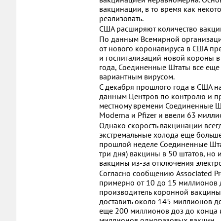
вакцинации, в то время как некот
реализовать.
США расширяют количество вакци
По данным Всемирной организации
от нового коронавируса в США пре
и госпитализаций новой короны в
года, Соединенные Штаты все еще 
вариантным вирусом.
С декабря прошлого года в США н
данным Центров по контролю и пр
местному времени Соединенные Ш
Moderna и Pfizer и ввели 63 милл
Однако скорость вакцинации всег
экстремальные холода еще больше
прошлой неделе Соединенные Штат
три дня) вакцины в 50 штатов, но
вакцины из-за отключения электр
Согласно сообщению Associated Pr
примерно от 10 до 15 миллионов 
производитель коронной вакцины 
доставить около 145 миллионов до
еще 200 миллионов доз до конца и
миллионов одноразовых вакцин.