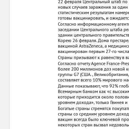
22 февраля Центральный штаб по
новых случаев заражения за один
статистическим результатам наме
готовы вакцинировать, и ожидаетс
Согласно информационному агент
заседании Центрального штаба ре
здании центрального правительств
Корею 26 февраля. Дома престаре
вакциной AstraZeneca, а медицин
вакцинирован первым 27-го числа
Страны призывают к равенству в 
Согласно отчету Agence France-Pre
более 200 миллионов доз новой к
группы G7 (США. , Великобритания
составляет всего 10% мирового на
Данные показывают, что 92% глоб
Всемирным банком как «с высоким
которые приходится около половин
уровнем дохода», только Гвинея и
Богатые страны стремятся покупат
страны со средним уровнем доход
вакцин всегда было ключевой пр
некоторых стран вызвал недоволь