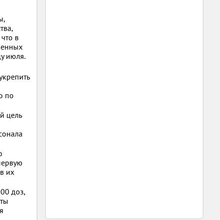
ы,
тва,
что в
ненных
у июля.
укрепить
о по
й цель
сонала
о
первую
в их
00 доз,
оты
я