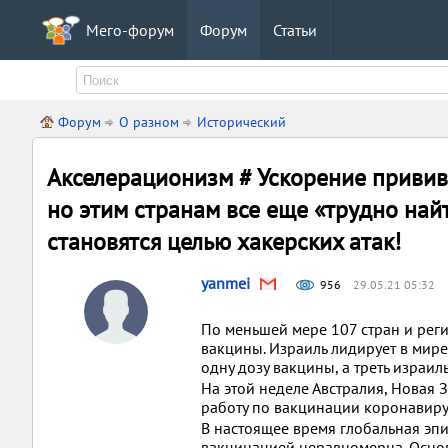
Мего-форум
Форум
Статьи
Форум
О разном
Исторический
Акселерационизм # Ускорение привив
но этим странам все еще «трудно най
становятся целью хакерских атак!
yanmei
956
29.05.21 05:32
По меньшей мере 107 стран и рег
вакцины. Израиль лидирует в мире
одну дозу вакцины, а треть израил
На этой неделе Австралия, Новая
работу по вакцинации коронавиру
В настоящее время глобальная эп
вакцинацией неравномерна. Основ