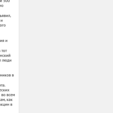
 и 300
но
ъявил,
 и
ого
ия и
 тот
инский
е люди
ников в
та.
еских
 во всем
ам, как
акцин в