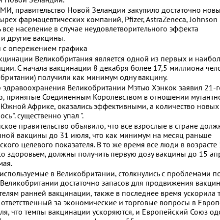
МИ, правительство Новой Зеландии закупило достаточно нов
ырех фармацевтических компаний, Pfizer, AstraZeneca, Johnson
ь все население в случае неудовлетворительного эффекта
и другие вакцины.
 с опережением графика
кцинации Великобритания является одной из первых и наибо
ции. С начала вакцинации 8 декабря более 17,5 миллиона чел
обритании) получили как минимум одну вакцину.
 здравоохранения Великобритании Мэтью Хэнкок заявил 21-го
ю, принятые Соединенным Королевством в отношении мутантн
 Южной Африке, оказались эффективными, а количество новых
ь ". существенно упал ".
ское правительство объявило, что все взрослые в стране дол
нной вакцины до 31 июля, что как минимум на месяц раньше
кого целевого показателя. В то же время все люди в возрасте 
ы со здоровьем, должны получить первую дозу вакцины до 15 ап
мая.
a, используемые в Великобритании, столкнулись с проблемами п
 у Великобритании достаточно запасов для продвижения вакци
ателям ранней вакцинации, также в последнее время ускорила
 ответственный за экономические и торговые вопросы в Евро
аля, что темпы вакцинации ускоряются, и Европейский Союз о