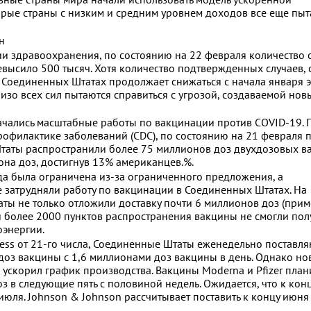
орые страны с низким и средним уровнем доходов все еще пыт
н
 здравоохранения, по состоянию на 22 февраля количество 
высило 500 тысяч. Хотя количество подтвержденных случаев, 
 Соединенных Штатах продолжает снижаться с начала января э
изо всех сил пытаются справиться с угрозой, создаваемой нов
ачались масштабные работы по вакцинации против COVID-19. 
офилактике заболеваний (CDC), по состоянию на 21 февраля 
таты распространили более 75 миллионов доз двухдозовых в
иона доз, достигнув 13% американцев.%.
да была ограничена из-за ограниченного предложения, а
 затрудняли работу по вакцинации в Соединенных Штатах. На
ы не только отложили доставку почти 6 миллионов доз (прим
 и более 2000 пунктов распространения вакцины не смогли пол
оэнергии.
ess от 21-го числа, Соединенные Штаты еженедельно поставля
доз вакцины с 1,6 миллионами доз вакцины в день. Однако н
ускорил график производства. Вакцины Moderna и Pfizer пла
з в следующие пять с половиной недель. Ожидается, что к кон
юля. Johnson & Johnson рассчитывает поставить к концу июня