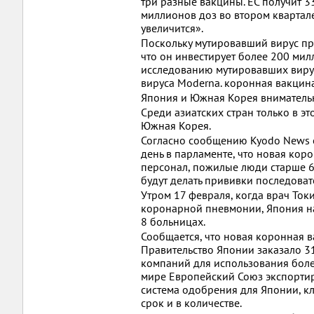
три разные вакцины. ЕС получит 3
миллионов доз во втором квартал
увеличится».
Поскольку мутировавший вирус пр
что он инвестирует более 200 мил
исследованию мутировавших вирус
вируса Moderna. коронная вакцина
Япония и Южная Корея вниматель
Среди азиатских стран только в э
Южная Корея.
Согласно сообщению Kyodo News от
день в парламенте, что новая кор
персонал, пожилые люди старше 6
будут делать прививки последоват
Утром 17 февраля, когда врач То
коронарной пневмонии, Япония н
8 больницах.
Сообщается, что новая коронная в
Правительство Японии заказало 3
компаний для использования боле
мире Европейский Союз экспортир
система одобрения для Японии, к
срок и в количестве.