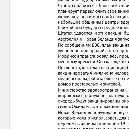
Чтобы справиться с большим коли
планирует переключить свое вним
включая участки массовой вакцин
небольшие общинные центры здоро
ближайшем будущем среднее колич
Штатах, удвоится, и этих вакцин 
Австралия и Новая Зеландия запу
По сообщениям BBC, план вакцина
уверенность австралийского наро
Моррисон транслировал весь проц
местному времени. Он сказал, что
После того, как план вакцинации 
вакцинировать 4 миллиона человек
медперсонала, работающего на пе
домов престарелых и жителей.
Министерство здравоохранения Но
широкомасштабную бесплатную вак
очередь будут вакцинированы око
семей. Ожидается, что вакцинация
Новая Зеландия получила первую 
которые можно использовать для 
перед массовой вакцинацией 19 ч
программа иммунизации в истори