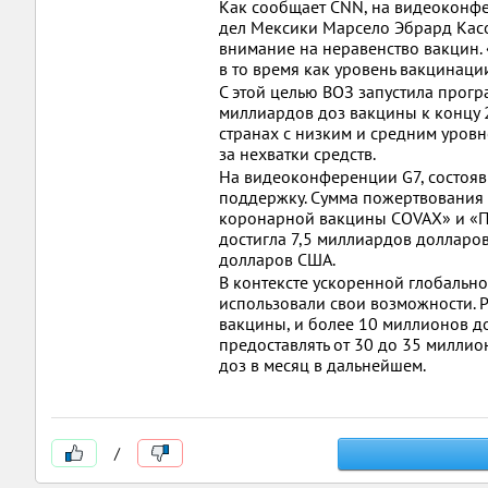
Как сообщает CNN, на видеоконфе
дел Мексики Марсело Эбрард Касо
внимание на неравенство вакцин.
в то время как уровень вакцинац
С этой целью ВОЗ запустила прогр
миллиардов доз вакцины к концу 2
странах с низким и средним уровн
за нехватки средств.
На видеоконференции G7, состояв
поддержку. Сумма пожертвования
коронарной вакцины COVAX» и «П
достигла 7,5 миллиардов долларо
долларов США.
В контексте ускоренной глобальн
использовали свои возможности. Pf
вакцины, и более 10 миллионов до
предоставлять от 30 до 35 миллион
доз в месяц в дальнейшем.
/