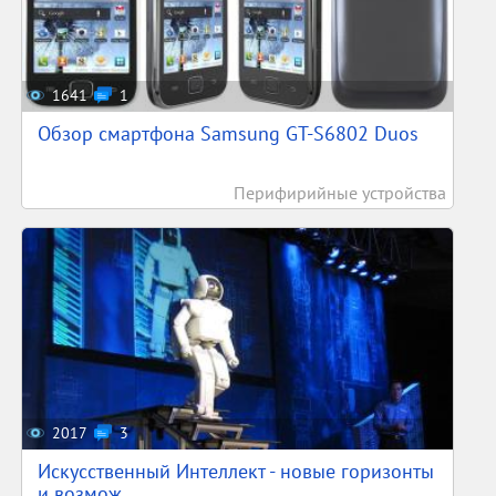
1641
1
Обзор смартфона Samsung GT-S6802 Duos
Перифирийные устройства
2017
3
Искусственный Интеллект - новые горизонты
и возмож...