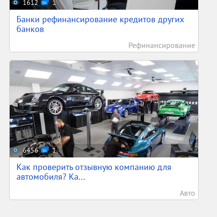
1612
1
Банки рефинансирование кредитов других
банков
Рефинансирование
6456
1
Как проверить отзывную компанию для
автомобиля? Ка...
Авто