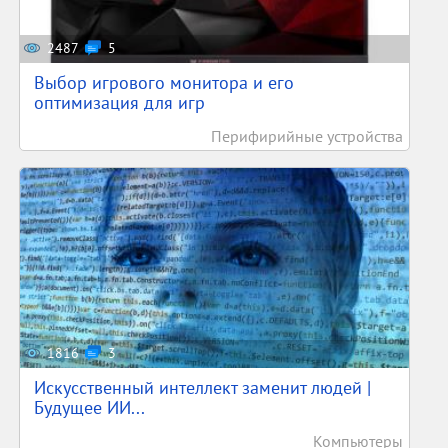
2487
5
Выбор игрового монитора и его
оптимизация для игр
Перифирийные устройства
1816
3
Искусственный интеллект заменит людей |
Будущее ИИ...
Компьютеры