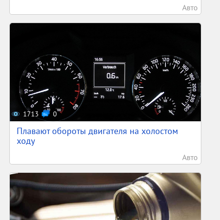
Авто
1713
0
Плавают обороты двигателя на холостом
ходу
Авто