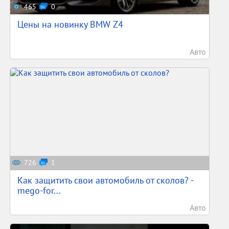
465
0
Цены на новинку BMW Z4
Авто
726
1
Как защитить свои автомобиль от сколов? -
mego-for...
Авто