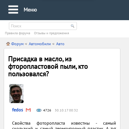
Меню
Правила форума
Oтзывы и предложения
Форум
Автомобили
Авто
Присадка в масло, из
фторопластовой пыли, кто
пользовался?
fedos
4726
30.10.17 00:32
Свойства фоторопласта известны - самый
скользкий и самый термоупорный пластик. А тут