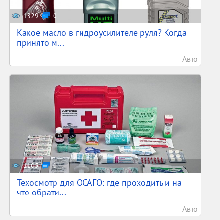
1829
0
Какое масло в гидроусилителе руля? Когда
принято м...
Авто
1105
0
Техосмотр для ОСАГО: где проходить и на
что обрати...
Авто