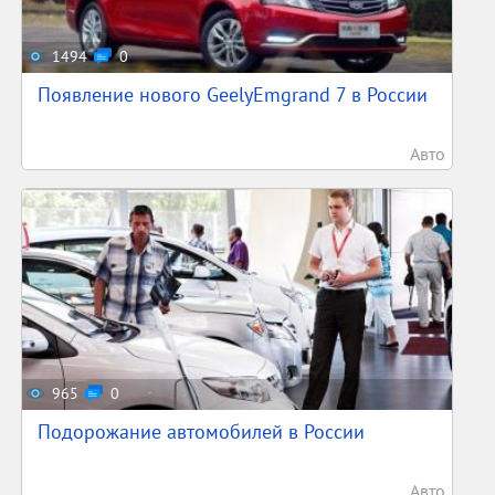
1494
0
Появление нового GeelyEmgrand 7 в России
Авто
965
0
Подорожание автомобилей в России
Авто