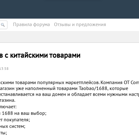
Правила форума
Oтзывы и предложения
в с китайскими товарами
13:58
айскими товарами популярных маркетплейсов. Компания OT Co
магазин уже наполненный товарами Taobao/1688, которые
 устанавливается на ваш домен и обладает всеми нужными нас
газина.
лючает:
и 1688 на ваш выбор;
т покупателя;
ных систем;
ты;