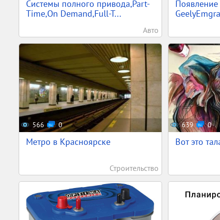
Системы полного привода,Part-
Появление
Time,On Demand,Full-T...
GeelyEmgra
Авто
566
0
639
0
Метро в Красноярске
Вот это тал
Строительство