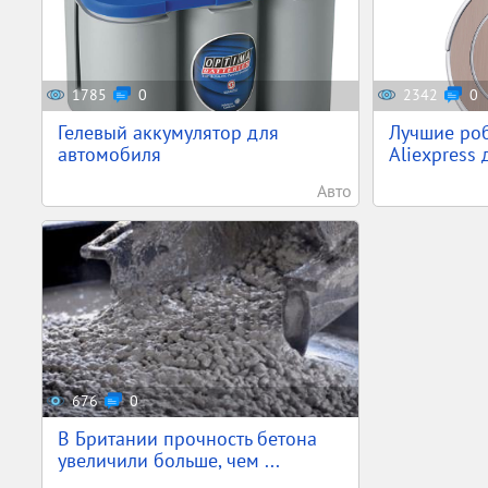
1785
0
2342
0
Гелевый аккумулятор для
Лучшие ро
автомобиля
Aliexpress 
Авто
676
0
В Британии прочность бетона
увеличили больше, чем ...