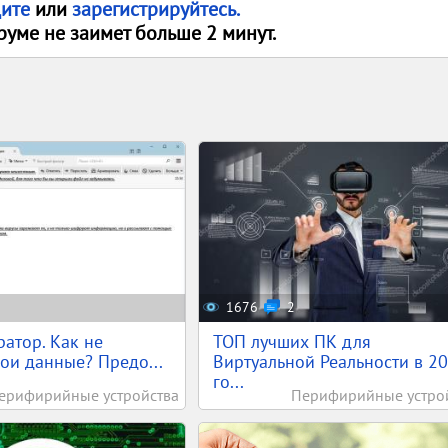
дите
или
зарегистрируйтесь.
руме не заимет больше 2 минут.
1676
2
атор. Как не
ТОП лучших ПК для
вои данные? Предо...
Виртуальной Реальности в 2
го...
ерифирийные устройства
Перифирийные устро