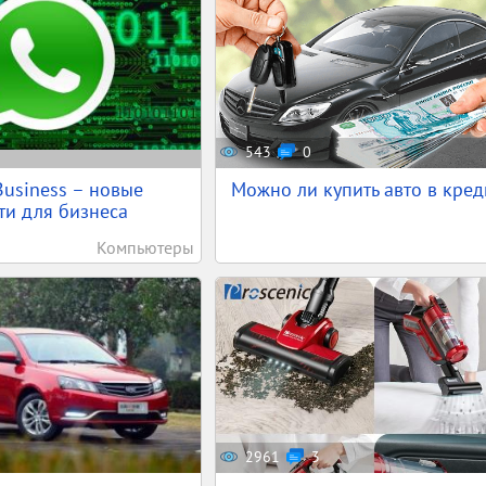
543
0
usiness – новые
Можно ли купить авто в кред
и для бизнеса
Компьютеры
2961
3