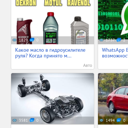
1829
0
1737
2
Какое масло в гидроусилителе
WhatsApp B
руля? Когда принято м...
возможност
Авто
3581
0
1494
0