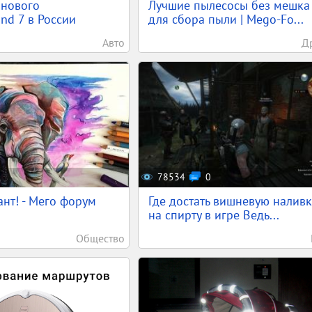
 нового
Лучшие пылесосы без мешка
nd 7 в России
для сбора пыли | Mego-Fo...
Авто
Д
78534
0
ант! - Мего форум
Где достать вишневую наливк
на спирту в игре Ведь...
Общество