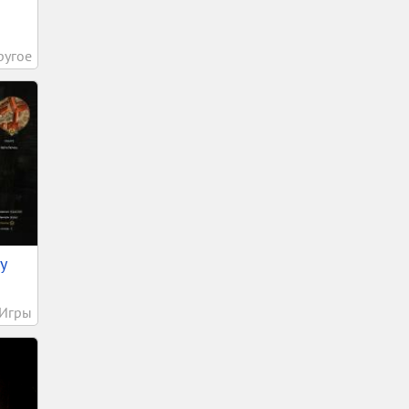
ругое
у
Игры