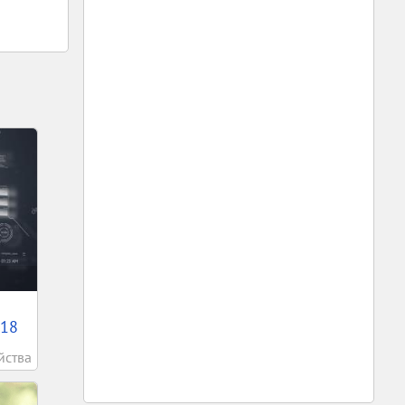
018
йства