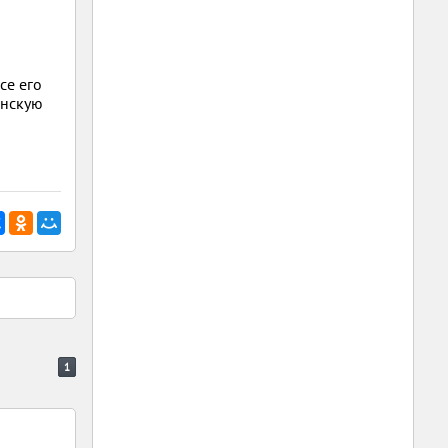
се его
инскую
1