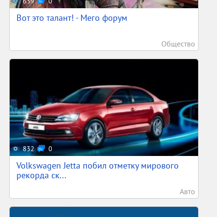
639
0
Вот это талант! - Мего форум
Общество
832
0
Volkswagen Jetta побил отметку мирового
рекорда ск...
Авто