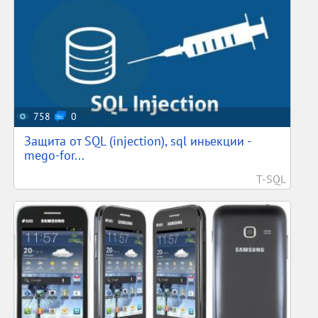
758
0
Защита от SQL (injection), sql иньекции -
mego-for...
T-SQL