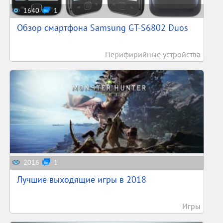
1640
1
Обзор смартфона Samsung GT-S6802 Duos
Перифирийные устройства
2016
1
Лучшие выходящие игры в 2018
Игры