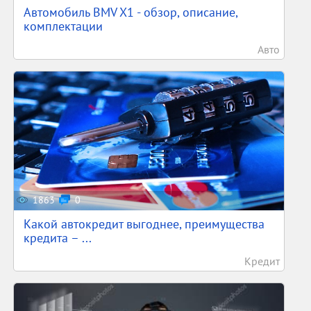
Автомобиль BMV X1 - обзор, описание,
комплектации
Авто
1863
0
Какой автокредит выгоднее, преимущества
кредита – ...
Кредит