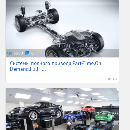
3580
0
Системы полного привода,Part-Time,On
Demand,Full-T...
Авто