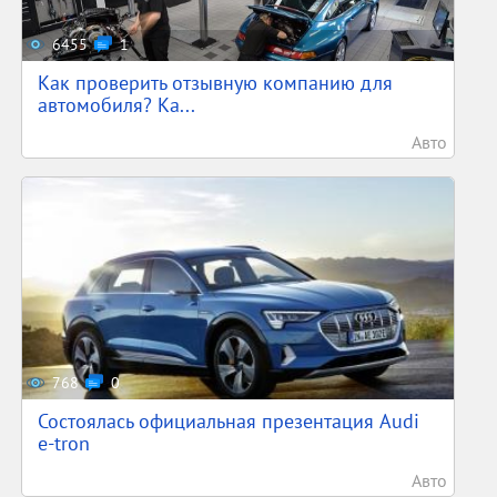
6455
1
Как проверить отзывную компанию для
автомобиля? Ка...
Авто
768
0
Состоялась официальная презентация Audi
e-tron
Авто