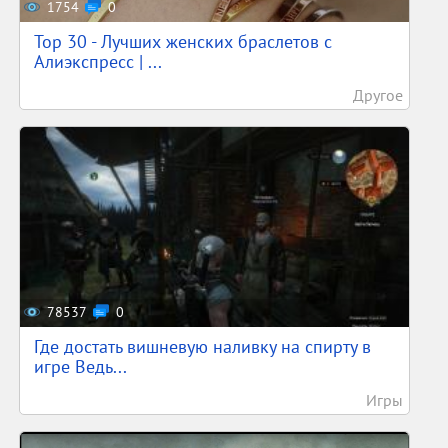
1754
0
Top 30 - Лучших женских браслетов с
Алиэкспресс | ...
Другое
78537
0
Где достать вишневую наливку на спирту в
игре Ведь...
Игры