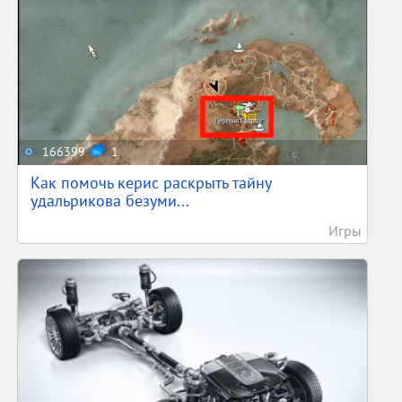
166399
1
Как помочь керис раскрыть тайну
удальрикова безуми...
Игры