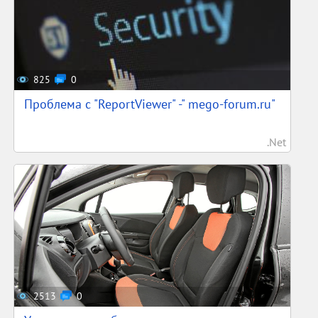
825
0
Проблема с "ReportViewer" -" mego-forum.ru"
.Net
2513
0