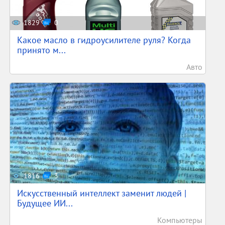
1829
0
Какое масло в гидроусилителе руля? Когда
принято м...
Авто
1816
3
Искусственный интеллект заменит людей |
Будущее ИИ...
Компьютеры