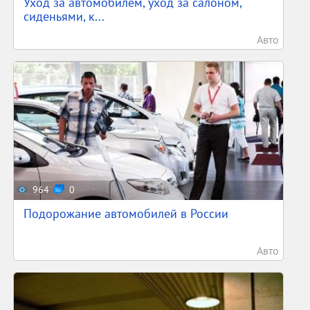
Уход за автомобилем, уход за салоном,
сиденьями, к...
Авто
964
0
Подорожание автомобилей в России
Авто