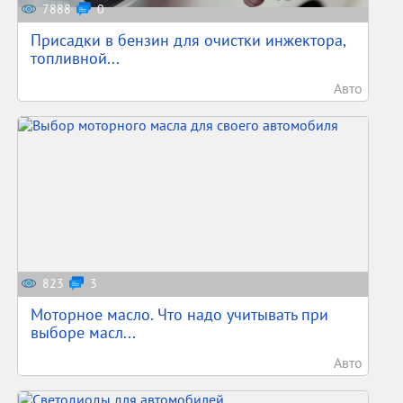
7888
0
Присадки в бензин для очистки инжектора,
топливной...
Авто
823
3
Моторное масло. Что надо учитывать при
выборе масл...
Авто