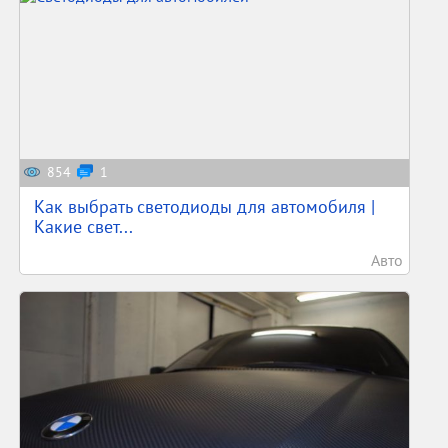
854
1
Как выбрать светодиоды для автомобиля |
Какие свет...
Авто