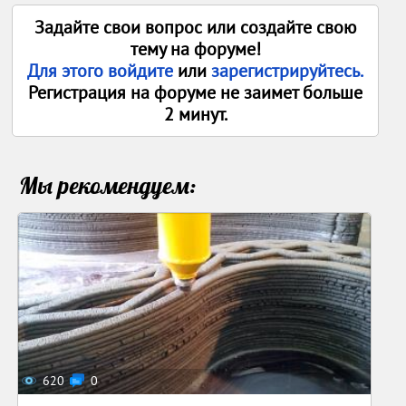
Задайте свои вопрос или создайте свою
тему на форуме!
Для этого войдите
или
зарегистрируйтесь.
Регистрация на форуме не заимет больше
2 минут.
Мы рекомендуем:
620
0