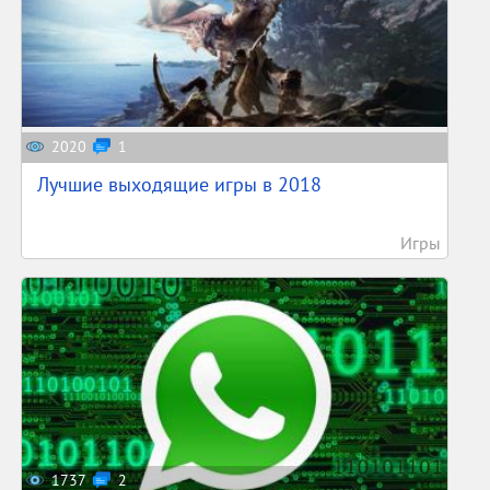
2020
1
Лучшие выходящие игры в 2018
Игры
1737
2