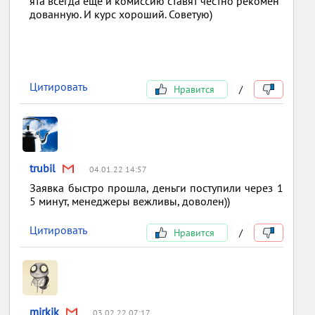
ята всегда еще и комиссию ставят честно рекомен
дованную. И курс хороший. Советую)
Цитировать
Нравится
/
trubil
04.01.22 14:57
Заявка быстро прошла, деньги поступили через 1
5 минут, менеджеры вежливы, доволен))
Цитировать
Нравится
/
mirkik
03.02.22 07:17