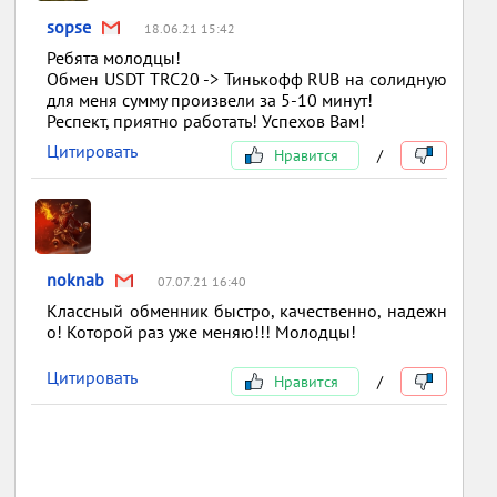
sopse
18.06.21 15:42
Ребята молодцы!
Обмен USDT TRC20 -> Тинькофф RUB на солидную
для меня сумму произвели за 5-10 минут!
Респект, приятно работать! Успехов Вам!
Цитировать
Нравится
/
noknab
07.07.21 16:40
Классный обменник быстро, качественно, надежн
о! Которой раз уже меняю!!! Молодцы!
Цитировать
Нравится
/