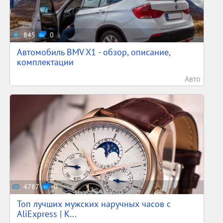
845
0
Автомобиль BMV X1 - обзор, описание,
комплектации
Авто
4787
0
Топ лучших мужских наручных часов с
AliExpress | К...