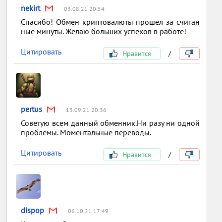
nekirt
03.08.21 20:54
Спасибо! Обмен криптовалюты прошел за считан
ные минуты. Желаю больших успехов в работе!
Цитировать
Нравится
/
pertus
13.09.21 20:36
Советую всем данный обменник.Ни разу ни одной
проблемы. Моментальные переводы.
Цитировать
Нравится
/
dispop
06.10.21 17:49