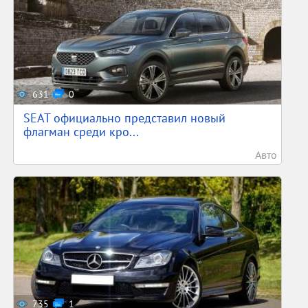
631
0
SEAT официально представил новый
флагман среди кро...
Авто
735
1