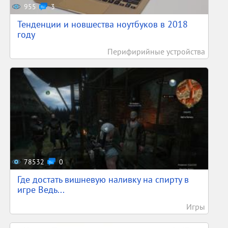
955
3
Тенденции и новшества ноутбуков в 2018
году
Перифирийные устройства
78532
0
Где достать вишневую наливку на спирту в
игре Ведь...
Игры