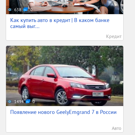
638
0
Как купить авто в кредит | В каком банке
самый выг...
Кредит
1494
0
Появление нового GeelyEmgrand 7 в России
Авто