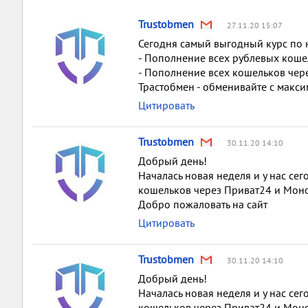
Trustobmen
27.11.20 15:07
Сегодня самый выгодный курс по 
- Пополнение всех рублевых кошел
- Пополнение всех кошельков чер
Трастобмен - обменивайте с макси
Цитировать
Trustobmen
30.11.20 14:10
Добрый день!
Началась новая неделя и у нас се
кошельков через Приват24 и Мон
Добро пожаловать на сайт
Цитировать
Trustobmen
30.11.20 14:10
Добрый день!
Началась новая неделя и у нас се
кошельков через Приват24 и Мон