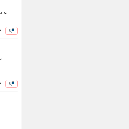
и за
/
ы
/