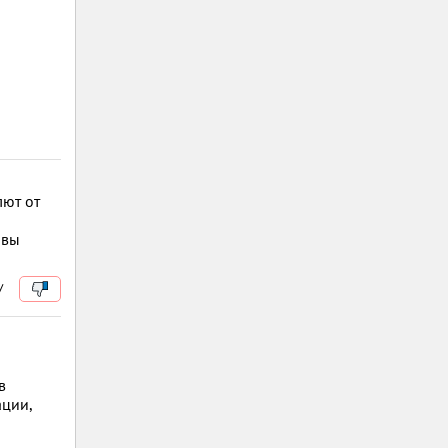
ют от
 вы
/
в
ации,