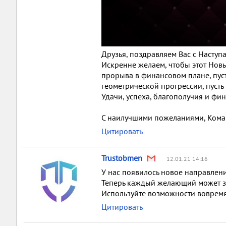
Друзья, поздравляем Вас с Насту
Искренне желаем, чтобы этот Новы
прорыва в финансовом плане, пуст
геометрической прогрессии, пуст
Удачи, успеха, благополучия и фи
С наилучшими пожеланиями, Ком
Цитировать
Trustobmen
12.01.21 14:16
У нас появилось новое направлен
Теперь каждый желающий может за
Используйте возможности воврем
Цитировать