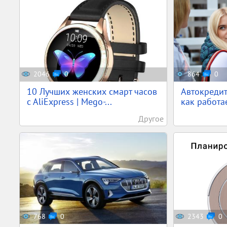
2046
0
864
0
10 Лучших женских смарт часов
Автокредит
c AliExpress | Mego-...
как работа
Другое
768
0
2343
0