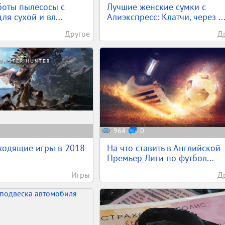
боты пылесосы с
Лучшие женские сумки с
для сухой и вл...
Алиэкспресс: Клатчи, через ..
Другое
Д
964
0
ходящие игры в 2018
На что ставить в Английской
Премьер Лиги по футбол...
Игры
Д