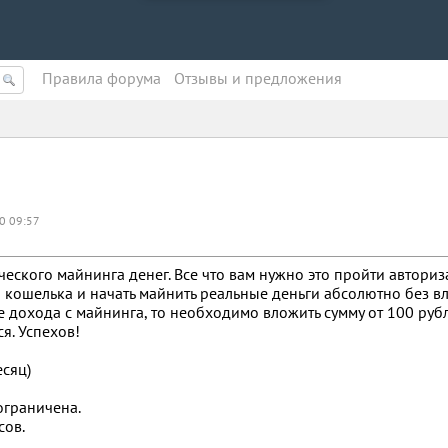
Правила форума
Oтзывы и предложения
0 09:57
ического майнинга денег. Все что вам нужно это пройти автори
 кошелька и начать майнить реальные деньги абсолютно без в
е дохода с майнинга, то необходимо вложить сумму от 100 руб
я. Успехов!
есяц)
ограничена.
сов.