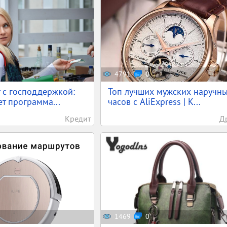
4791
0
 с господдержкой:
Топ лучших мужских наручн
ет программа...
часов с AliExpress | К...
Кредит
Д
1469
0