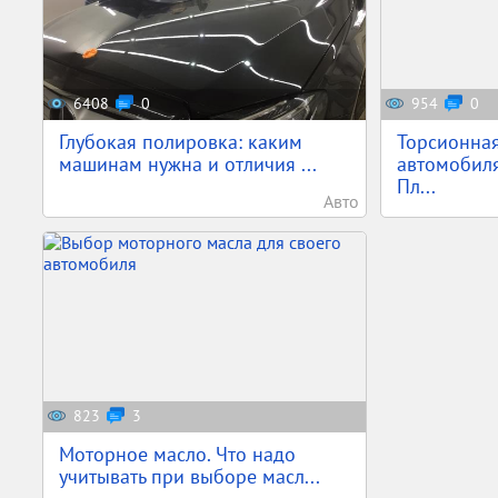
6408
0
954
0
Глубокая полировка: каким
Торсионна
машинам нужна и отличия ...
автомобиля 
Пл...
Авто
823
3
Моторное масло. Что надо
учитывать при выборе масл...