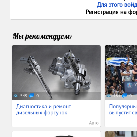
Для этого вой
Регистрация на фо
Мы рекомендуем:
549
0
481
0
Диагностика и ремонт
Популярны
дизельных форсунок
выпустит с
Авто