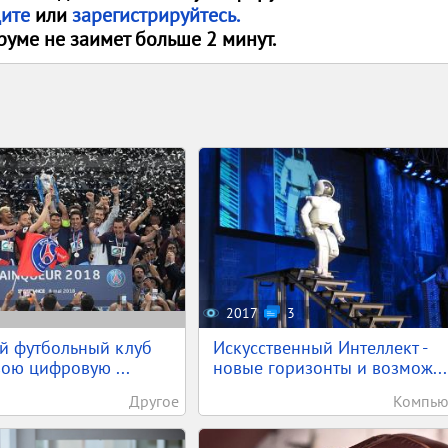
дите
или
зарегистрируйтесь.
руме не заимет больше 2 минут.
2017
3
й футбольный клуб
Искусственный Интеллект -
вою цифровую ...
новые горизонты и возмож...
Другое
Компью