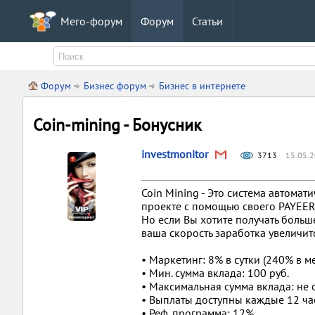
Мего-форум
Форум
Статьи
Форум
Бизнес форум
Бизнес в интернете
Coin-mining - Бонусник
investmonitor
3713
15.05.2
Coin Mining - Это система автомат
проекте с помощью своего PAYEER
Но если Вы хотите получать больш
ваша скорость заработка увеличитс
• Маркетинг: 8% в сутки (240% в м
• Мин. сумма вклада: 100 руб.
• Максимальная сумма вклада: не 
• Выплаты доступны каждые 12 ча
• Реф. программа: 12%