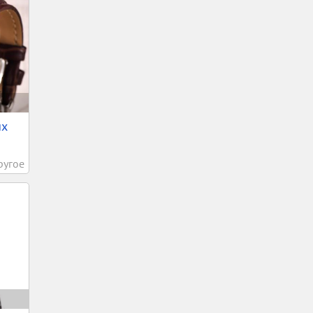
ых
ругое