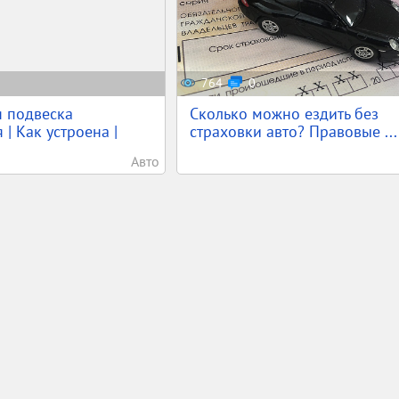
764
0
я подвеска
Сколько можно ездить без
| Как устроена |
страховки авто? Правовые ...
Авто