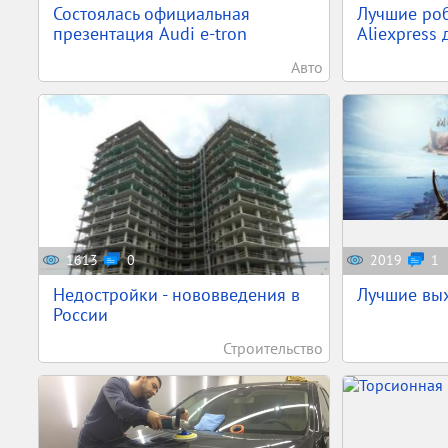
Состоялась официальная
Лучшие ро
презентация Audi e-tron
Aliexpress 
Авто
1613
0
2019
1
Недостройки - нововведения в
Лучшие вы
России
Строительство