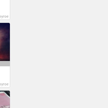
.
ругое
ругое