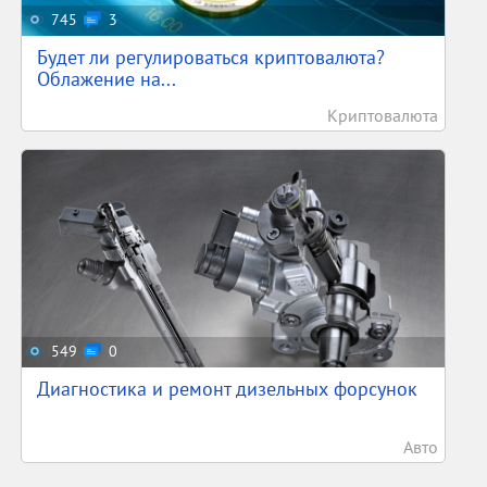
745
3
Будет ли регулироваться криптовалюта?
Облажение на...
Криптовалюта
549
0
Диагностика и ремонт дизельных форсунок
Авто