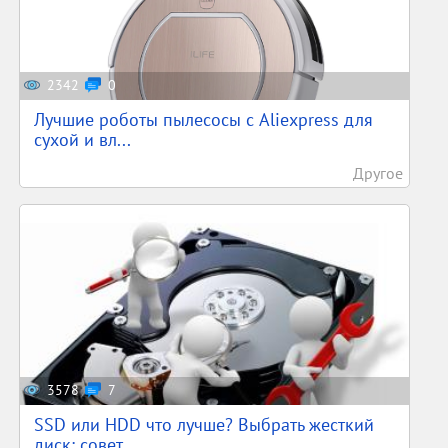
2342
0
Лучшие роботы пылесосы с Aliexpress для
сухой и вл...
Другое
3578
7
SSD или HDD что лучше? Выбрать жесткий
диск: совет...