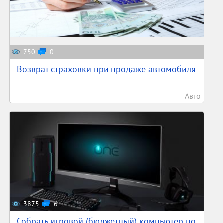
750
0
Возврат страховки при продаже автомобиля
Авто
3875
6
Собрать игровой (бюджетный) компьютер по