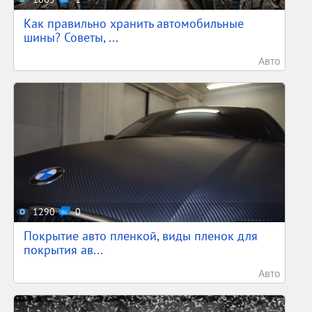
Как правильно хранить автомобильные
шины? Советы, ...
Авто
1290
0
Покрытие авто пленкой, виды пленок для
покрытия ав...
Авто