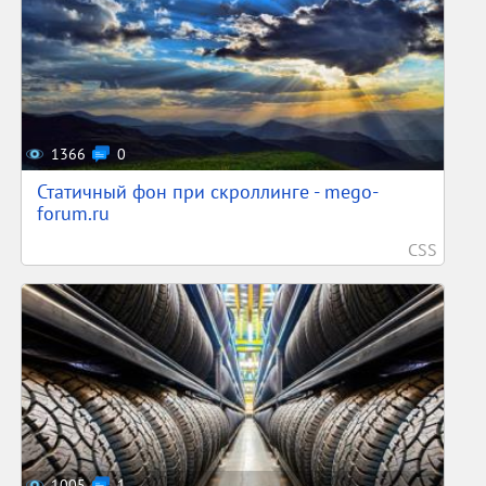
1366
0
Статичный фон при скроллинге - mego-
forum.ru
CSS
1005
1