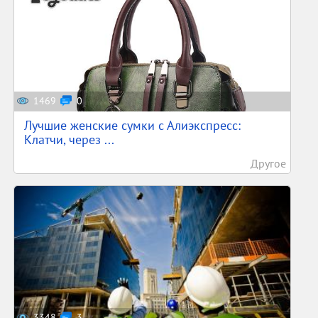
1469
0
Лучшие женские сумки с Алиэкспресс:
Клатчи, через ...
Другое
3348
3