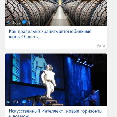
1005
1
Как правильно хранить автомобильные
шины? Советы, ...
Авто
2016
3
Искусственный Интеллект - новые горизонты
и возмож...