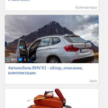
Компьютеры
845
0
Автомобиль BMV X1 - обзор, описание,
комплектации
Авто