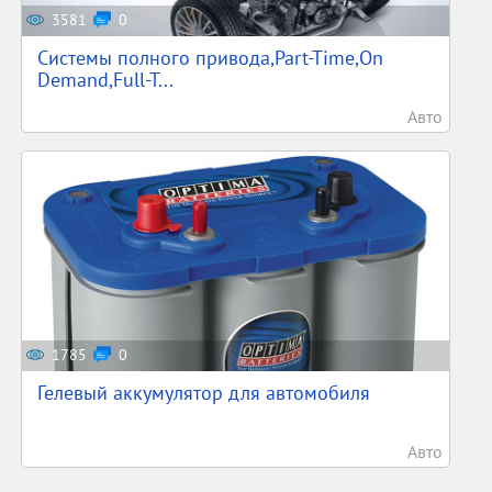
3581
0
Системы полного привода,Part-Time,On
Demand,Full-T...
Авто
1785
0
Гелевый аккумулятор для автомобиля
Авто