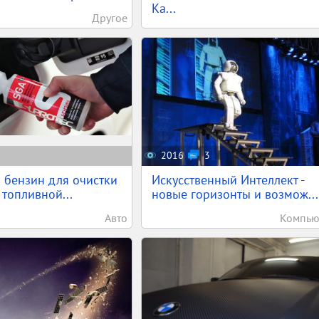
Ка...
Другое
2016
3
 бензин для очистки
Искусственный Интеллект -
 топливной...
новые горизонты и возмож...
Авто
Компью