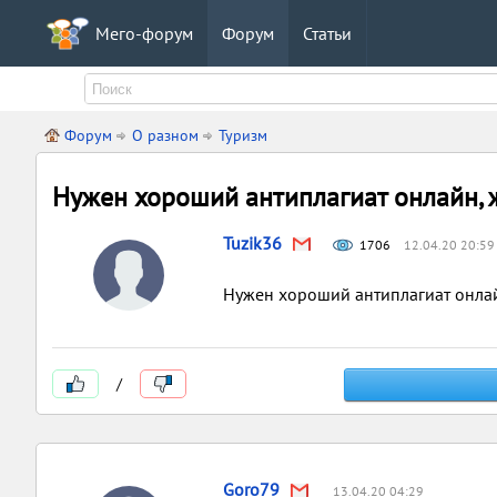
Мего-форум
Форум
Статьи
Форум
О разном
Туризм
Нужен хороший антиплагиат онлайн, ж
Tuzik36
1706
12.04.20 20:59
Нужен хороший антиплагиат онлай
/
Goro79
13.04.20 04:29