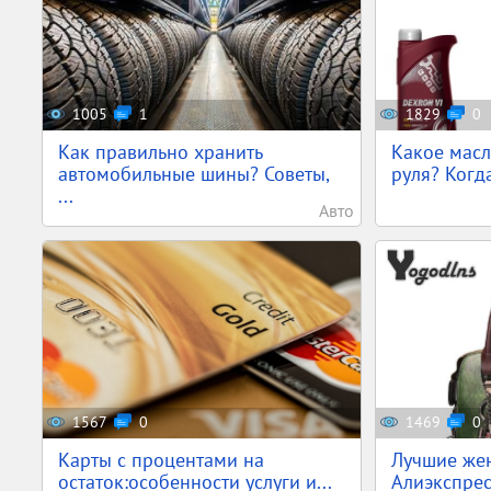
1005
1
1829
0
Как правильно хранить
Какое масл
автомобильные шины? Советы,
руля? Когда
...
Авто
1567
0
1469
0
Карты с процентами на
Лучшие жен
остаток:особенности услуги и...
Алиэкспресс