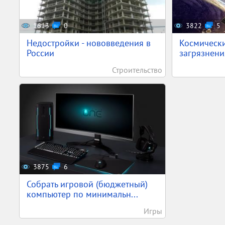
1613
0
3822
5
Недостройки - нововведения в
Космически
России
загрязнения
Строительство
3875
6
Собрать игровой (бюджетный)
компьютер по минимальн...
Игры