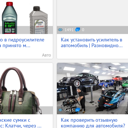
1491
0
о в гидроусилителе
Как установить усилитель в
 принято м...
автомобиль | Разновидно...
Авто
6455
1
ские сумки с
Как проверить отзывную
: Клатчи, через ...
компанию для автомобиля?