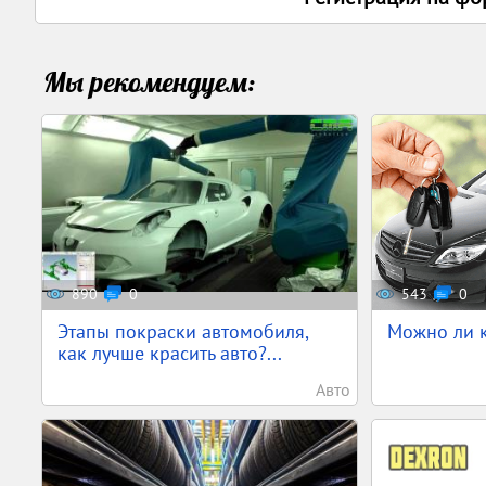
Мы рекомендуем:
890
0
543
0
Этапы покраски автомобиля,
Можно ли к
как лучше красить авто?...
Авто