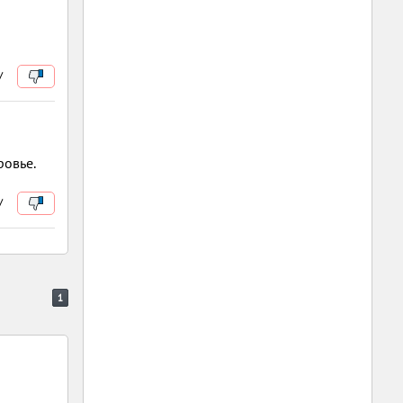
/
ровье.
/
1