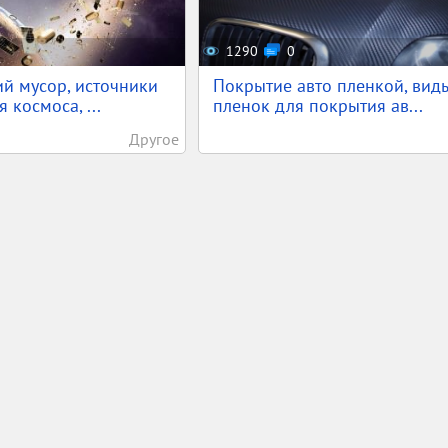
1290
0
й мусор, источники
Покрытие авто пленкой, вид
 космоса, ...
пленок для покрытия ав...
Другое