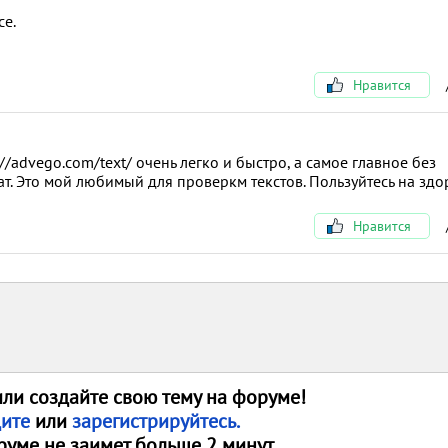
се.
Нравится
://advego.com/text/ очень легко и быстро, а самое главное без
ат. Это мой любимый для проверкм текстов. Пользуйтесь на здо
Нравится
или создайте свою тему на форуме!
дите
или
зарегистрируйтесь.
руме не заимет больше 2 минут.