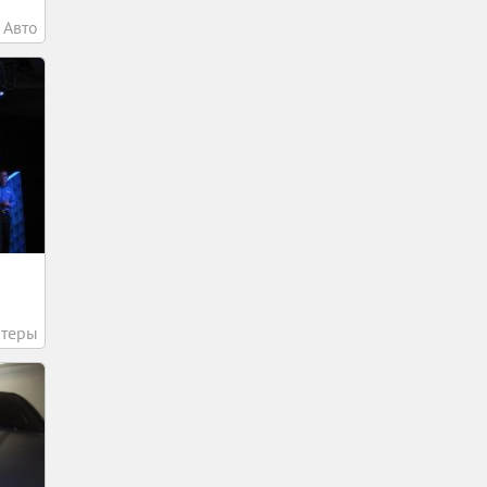
Авто
теры