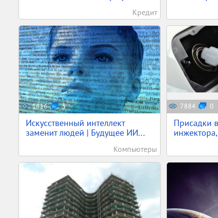
Кредит
1816
3
7884
0
Искусственный интеллект
Присадки в
заменит людей | Будущее ИИ...
инжектора,
Компьютеры