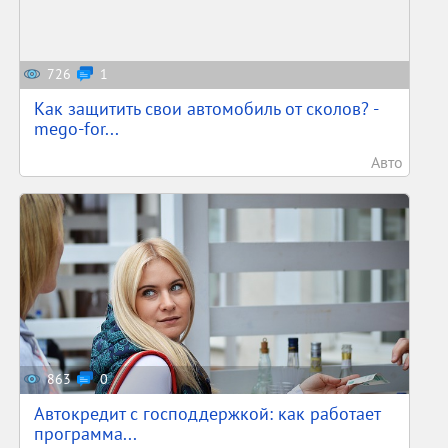
726
1
Как защитить свои автомобиль от сколов? -
mego-for...
Авто
863
0
Автокредит с господдержкой: как работает
программа...