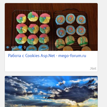
617
0
Работа с Cookies Asp.Net - mego-forum.ru
.Net