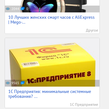
2044
0
10 Лучших женских смарт часов c AliExpress
| Mego-...
Другое
9565
0
1С Предприятия: минимальные системные
требования? ...
1С Предприятие