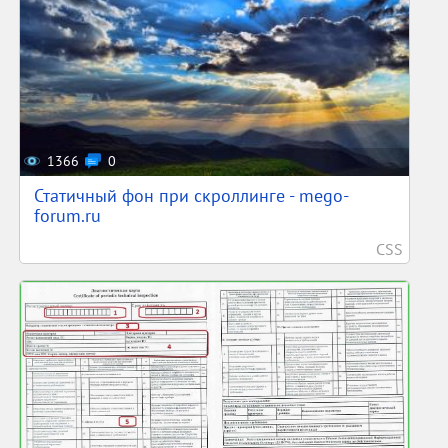
1366
0
Статичный фон при скроллинге - mego-
forum.ru
CSS