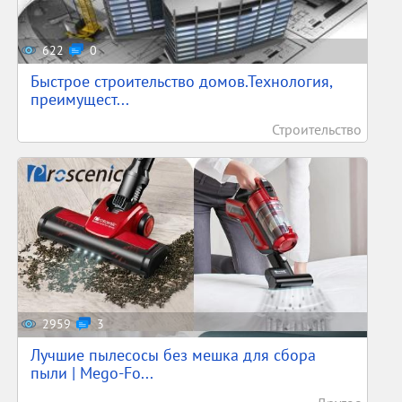
622
0
Быстрое строительство домов.Технология,
преимущест...
Строительство
2959
3
Лучшие пылесосы без мешка для сбора
пыли | Mego-Fo...