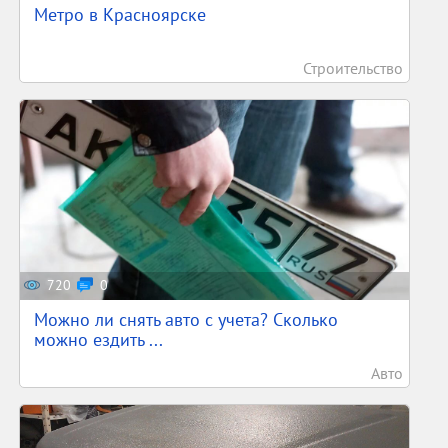
Метро в Красноярске
Строительство
720
0
Можно ли снять авто с учета? Сколько
можно ездить ...
Авто