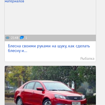
2148
1
Блесна своими руками на щуку, как сделать
блесну и...
Рыбалка