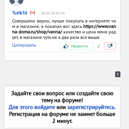
Tuzik36
20.03.20 03:24
Совершено верно, лучше покупать в интернете че
м в магазине, я покапал вот здесь
https
://
www
.
van
na
-
doma
.
ru
/
shop
/
vanna
/
качество и цена меня рад
ует, в магазине чуть не а два раза все выше.
Цитировать
Нравится
/
1
Задайте свои вопрос или создайте свою
тему на форуме!
Для этого войдите
или
зарегистрируйтесь.
Регистрация на форуме не заимет больше
2 минут.