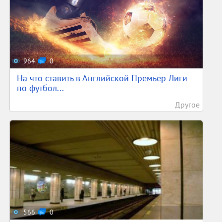
964
0
На что ставить в Английской Премьер Лиги
по футбол...
Другое
566
0