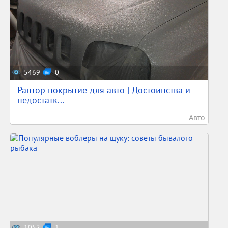
5469
0
Раптор покрытие для авто | Достоинства и
недостатк...
Авто
1052
1