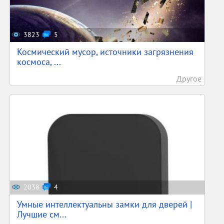
3823
5
Космический мусор, источники загрязнения
космоса, ...
Другое
2038
4
Умные интеллектуальны замки для дверей |
Лучшие см...