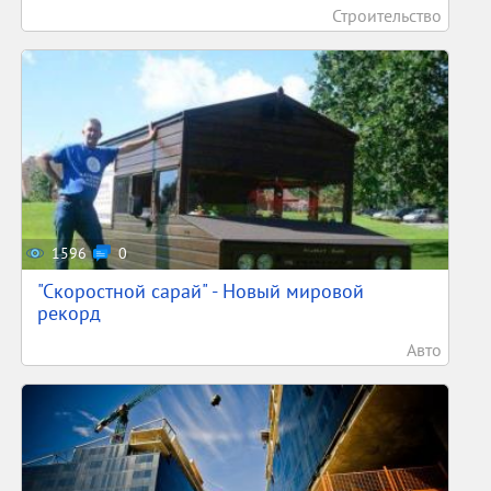
Строительство
1596
0
"Скоростной сарай" - Новый мировой
рекорд
Авто