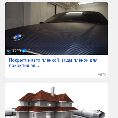
1290
0
Покрытие авто пленкой, виды пленок для
покрытия ав...
Авто