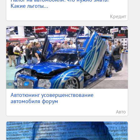
Какие льготы...
Кредит
924
1
Автотюнинг усовершенствование
автомобиля форум
Авто