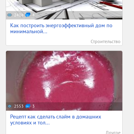
2418
4
Как построить энергоэффективный дом по
минимальной...
Строительство
2553
3
Рецепт как сделать слайм в домашних
условиях и тол...
Другое