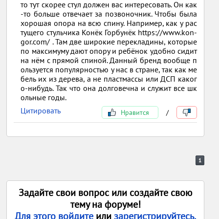
то тут скорее стул должен вас интересовать. Он как
-то больше отвечает за позвоночник. Чтобы была
хорошая опора на всю спину. Например, как у рас
тущего стульчика Конёк Горбунёк https://www.kon-
gor.com/ . Там две широкие перекладины, которые
по максимуму дают опору и ребёнок удобно сидит
на нём с прямой спиной. Данный бренд вообще п
ользуется популярностью у нас в стране, так как ме
бель их из дерева, а не пластмассы или ДСП каког
о-нибудь. Так что она долговечна и служит все шк
ольные годы.
Цитировать
Нравится
/
1
Задайте свои вопрос или создайте свою
тему на форуме!
Для этого войдите
или
зарегистрируйтесь.