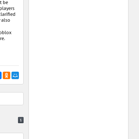
t be
players
larified
 also
Roblox
re.
1