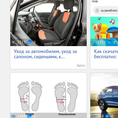
2513
0
2111
0
Уход за автомобилем, уход за
Как скачат
салоном, сиденьями, к...
бесплатно: 
Авто
1688
0
768
0