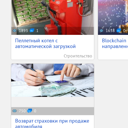
1893
1
1658
0
Пеллетный котел с
Blockchain
автоматической загрузкой
направленн
Строительство
750
0
Возврат страховки при продаже
автомобиля