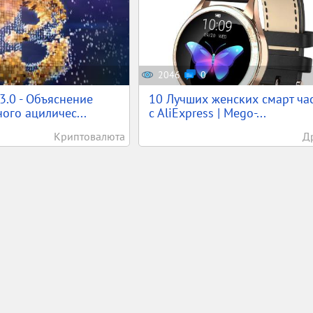
2046
0
 3.0 - Объяснение
10 Лучших женских смарт ча
ого ациличес...
c AliExpress | Mego-...
Криптовалюта
Д