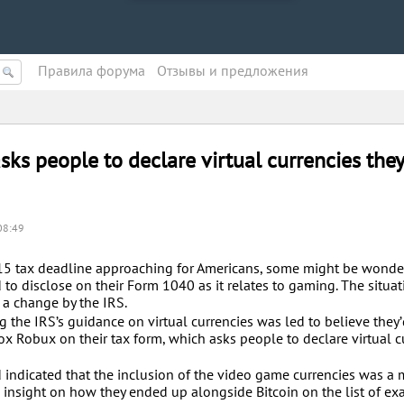
Правила форума
Oтзывы и предложения
sks people to declare virtual currencies the
08:49
 15 tax deadline approaching for Americans, some might be wonde
o disclose on their Form 1040 as it relates to gaming. The situat
 a change by the IRS.
 the IRS’s guidance on virtual currencies was led to believe they
x Robux on their tax form, which asks people to declare virtual c
ndicated that the inclusion of the video game currencies was a m
 insight on how they ended up alongside Bitcoin on the list of ex