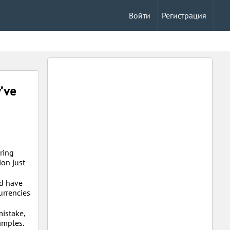
Войти
Регистрация
y’ve
ring
ion just
’d have
urrencies
istake,
amples.