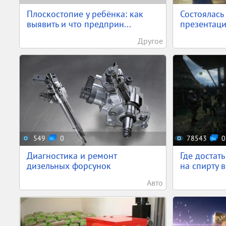
Плоскостопие у ребёнка: как
Состоялась
выявить и что предприн...
презентаци
Другое
549
0
78543
0
Диагностика и ремонт
Где достат
дизельных форсунок
на спирту в
Авто