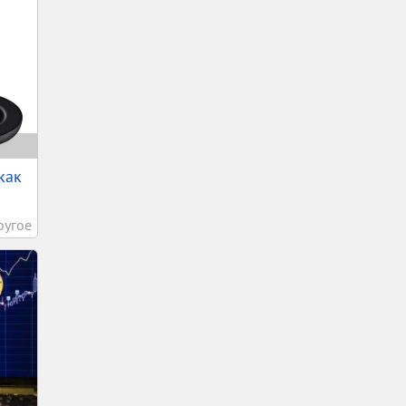
как
ругое