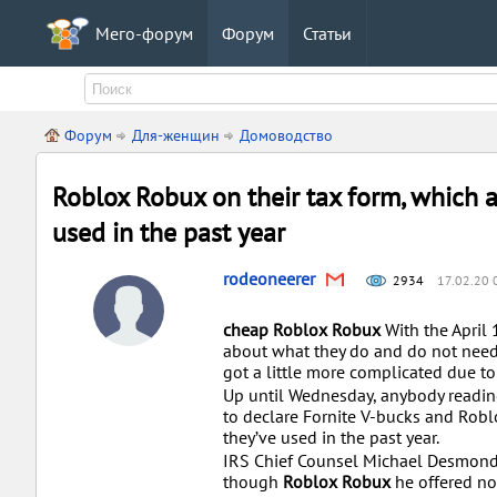
Мего-форум
Форум
Статьи
Форум
Для-женщин
Домоводство
Roblox Robux on their tax form, which a
used in the past year
rodeoneerer
2934
17.02.20 
cheap Roblox Robux
With the April
about what they do and do not need t
got a little more complicated due to
Up until Wednesday, anybody reading
to declare Fornite V-bucks and Roblo
they’ve used in the past year.
IRS Chief Counsel Michael Desmond i
though
Roblox Robux
he offered no