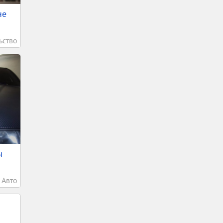
не
ьство
ы
Авто