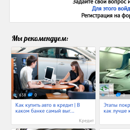
Задайте свои вопрос 
Для этого вой
Регистрация на фо
Мы рекомендуем:
638
0
890
0
Как купить авто в кредит | В
Этапы покр
каком банке самый выг...
как лучше к
Кредит