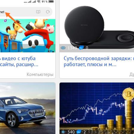
1349
0
ь видео с ютуба
Суть беспроводной зарядки: 
сайты, расшир...
работает, плюсы и м...
Компьютеры
Д
540
2