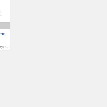
сов
ругое