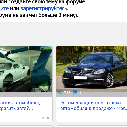
или создайте свою тему на форуме!
дите
или
зарегистрируйтесь.
руме не заимет больше 2 минут.
735
1
аски автомобиля,
Рекомендации подготовки
расить авто?...
автомобиля к продаже - Мег..
Авто