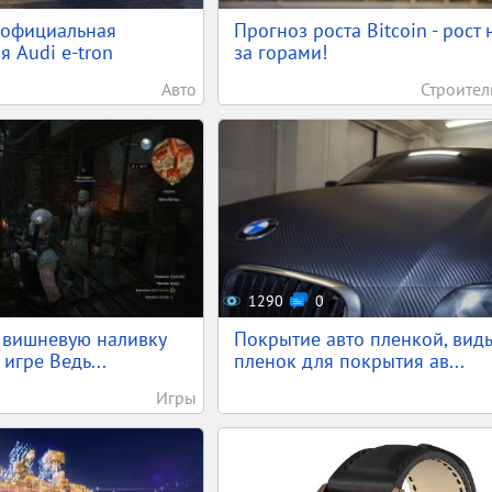
 официальная
Прогноз роста Bitcoin - рост 
я Audi e-tron
за горами!
Авто
Строител
1290
0
ь вишневую наливку
Покрытие авто пленкой, вид
 игре Ведь...
пленок для покрытия ав...
Игры