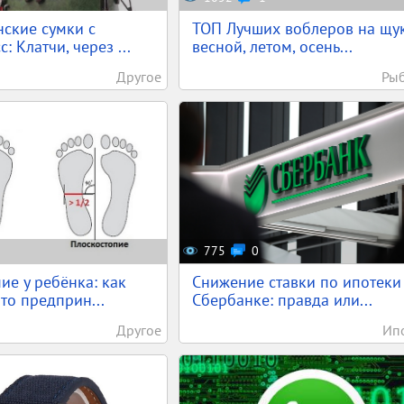
ские сумки с
ТОП Лучших воблеров на щук
: Клатчи, через ...
весной, летом, осень...
Другое
Ры
775
0
ие у ребёнка: как
Снижение ставки по ипотеки
что предприн...
Сбербанке: правда или...
Другое
Ип