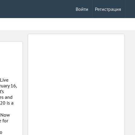
Войти
Регистрация
 Live
uary 16,
’s
es and
20 is a
y Now
 for
to