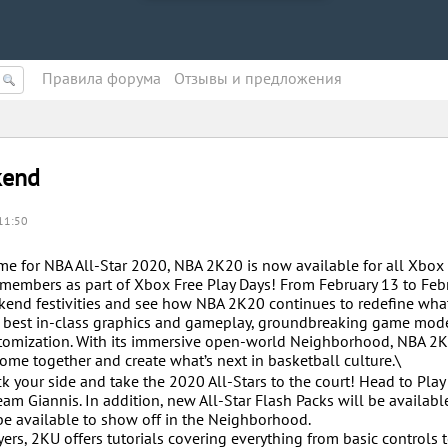
Правила форума
Oтзывы и предложения
kend
11:50
ime for NBA All-Star 2020, NBA 2K20 is now available for all Xbox
embers as part of Xbox Free Play Days! From February 13 to Febr
kend festivities and see how NBA 2K20 continues to redefine what
ng best in-class graphics and gameplay, groundbreaking game mod
stomization. With its immersive open-world Neighborhood, NBA 2K
ome together and create what’s next in basketball culture.\
ck your side and take the 2020 All-Stars to the court! Head to Pla
m Giannis. In addition, new All-Star Flash Packs will be available
be available to show off in the Neighborhood.
ayers, 2KU offers tutorials covering everything from basic controls 