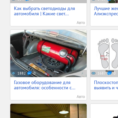
Как выбрать светодиоды для
Лучшие жен
автомобиля | Какие свет...
Алиэкспресс
Авто
1882
0
1687
0
Газовое оборудование для
Плоскостоп
автомобиля: особенности с...
выявить и 
Авто