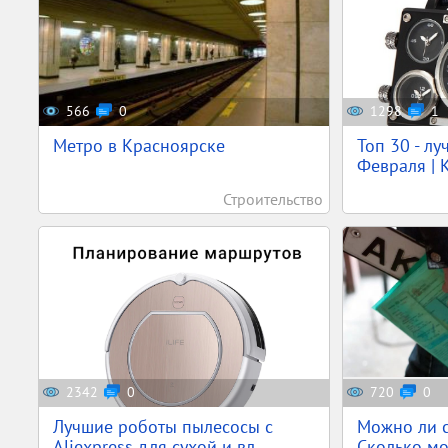
566
0
1298
1
Метро в Красноярске
Топ 30 - л
Февраля | К
Строительство
2342
0
720
0
Лучшие роботы пылесосы с
Можно ли с
Aliexpress для сухой и вл...
Сколько мо