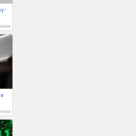
у -
балка
 в
отека