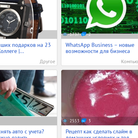
1737
2
учших подарков на 23
WhatsApp Business – новые
оллеге |...
возможности для бизнеса
Другое
Компью
2553
3
нять авто с учета?
Рецепт как сделать слайм в
жно ездить ...
домашних условиях и тол...