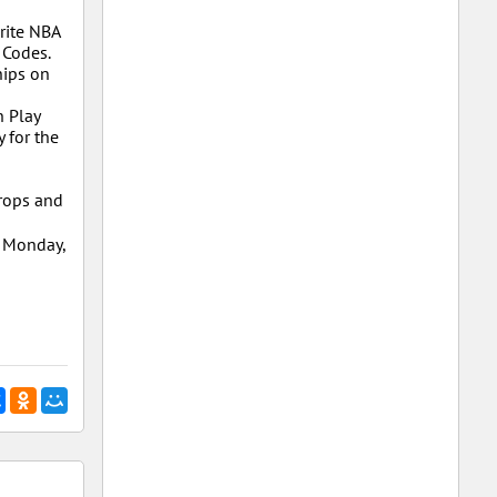
rite NBA
 Codes.
hips on
n Play
 for the
drops and
l Monday,