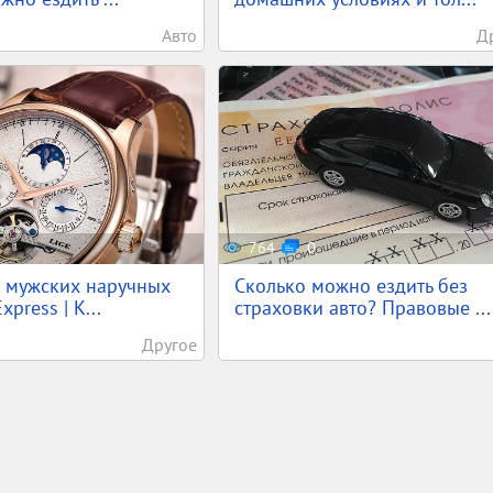
Авто
Д
764
0
х мужских наручных
Сколько можно ездить без
xpress | К...
страховки авто? Правовые ...
Другое