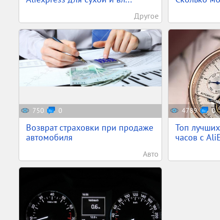
Другое
750
0
4789
0
Возврат страховки при продаже
Топ лучши
автомобиля
часов с AliE
Авто