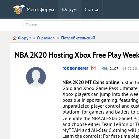
Мего-форум
Форум
Статьи
Форум
О разном
Потребительский
NBA 2K20 Hosting Xbox Free Play Wee
rodeoneerer
2107
13.02.20 
NBA 2K20 MT Coins online
Just in t
Gold and Xbox Game Pass Ultimate m
Xbox players can jump into the wee
possible in sports gaming, featuri
unparalleled player control and cu
platform for gamers and ballers to c
Celebrate the NBA All-Star Game! Pi
and choose either Team LeBron or Tea
MyTEAM and All-Star Clothing will 
Learn the controls: For first-time pl