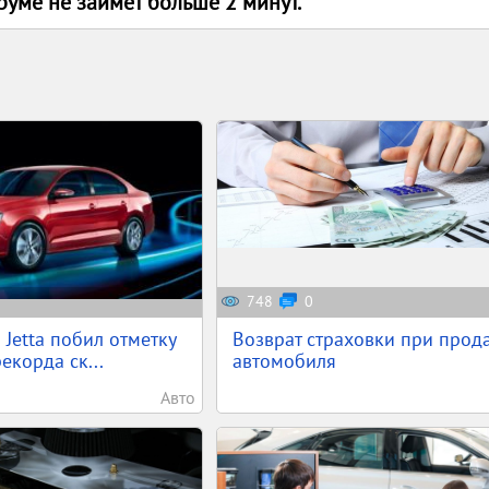
руме не заимет больше 2 минут.
748
0
 Jetta побил отметку
Возврат страховки при прод
екорда ск...
автомобиля
Авто