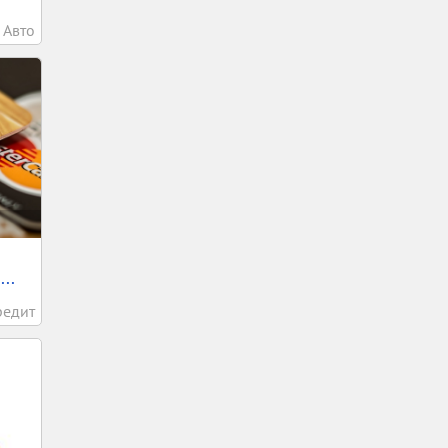
Авто
..
редит