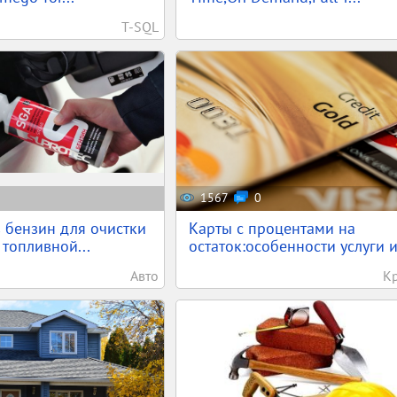
T-SQL
1567
0
 бензин для очистки
Карты с процентами на
 топливной...
остаток:особенности услуги и.
Авто
К