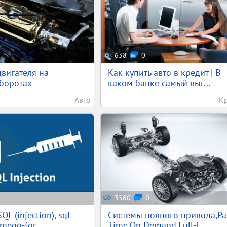
638
0
вигателя на
Как купить авто в кредит | В
боротах
каком банке самый выг...
Авто
К
3580
0
QL (injection), sql
Системы полного привода,Par
mego-for...
Time,On Demand,Full-T...