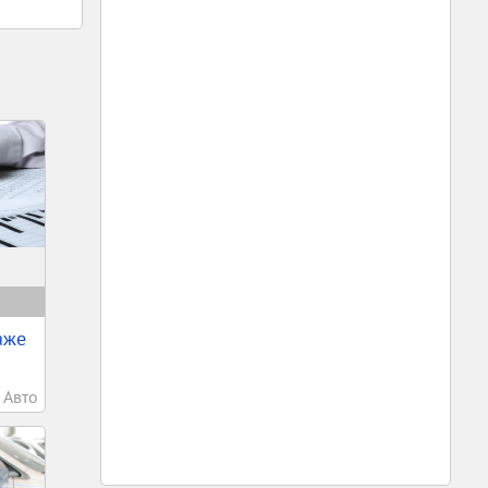
аже
Авто