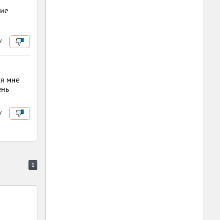
ние
/
ся мне
ень
/
1