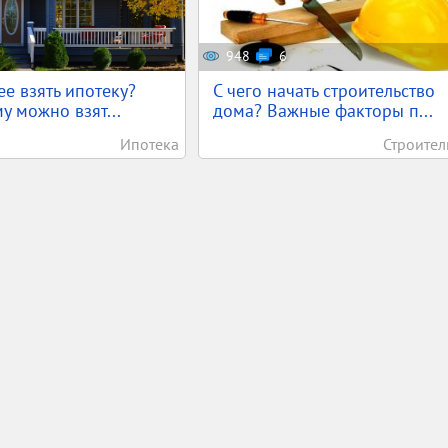
948
6
ее взять ипотеку?
С чего начать строительство
у можно взят...
дома? Важные факторы п...
Ипотека
Строител