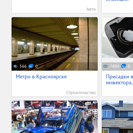
Авто
566
0
7884
0
Метро в Красноярске
Присадки в
инжектора,
Строительство