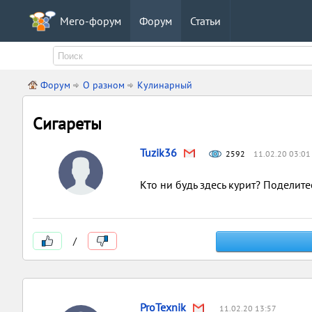
Мего-форум
Форум
Статьи
Форум
О разном
Кулинарный
Сигареты
Tuzik36
2592
11.02.20 03:01
Кто ни будь здесь курит? Поделитес
/
ProTexnik
11.02.20 13:57