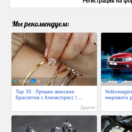
Регистрация на фо
Мы рекомендуем:
1753
0
832
0
Top 30 - Лучших женских
Volkswagen
браслетов с Алиэкспресс | ...
мирового р
Другое