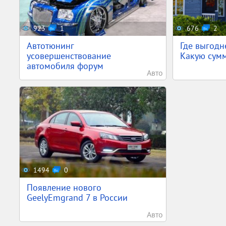
923
1
676
2
Автотюнинг
Где выгодн
усовершенствование
Какую сумм
автомобиля форум
Авто
1494
0
Появление нового
GeelyEmgrand 7 в России
Авто