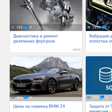
549
0
1838
0
Диагностика и ремонт
Вибрация д
дизельных форсунок
холостых о
Авто
465
0
758
0
Цены на новинку BMW Z4
Защита от S
иньекции - 