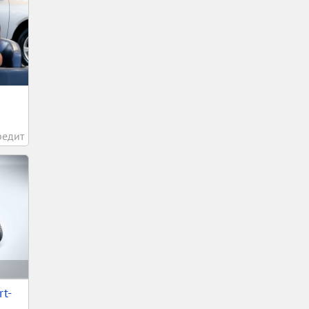
редит
t-