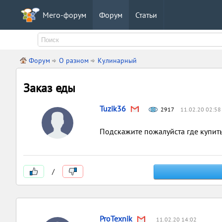
Мего-форум
Форум
Статьи
Форум
О разном
Кулинарный
Заказ еды
Tuzik36
2917
11.02.20 02:58
Подскажите пожалуйста где купит
/
ProTexnik
11.02.20 14:02