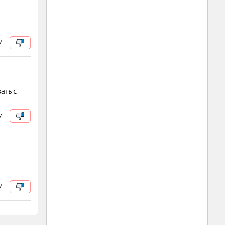
/
ать с
/
/