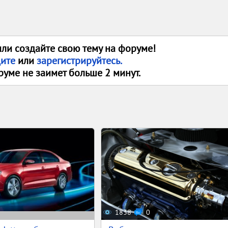
или создайте свою тему на форуме!
дите
или
зарегистрируйтесь.
руме не заимет больше 2 минут.
1838
0