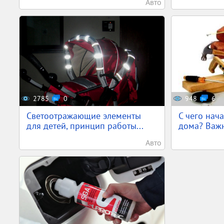
Авто
2785
0
948
6
Светоотражающие элементы
С чего нача
для детей, принцип работы...
дома? Важн
Авто