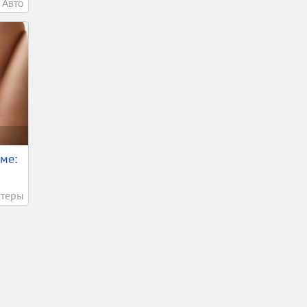
Авто
ме:
теры