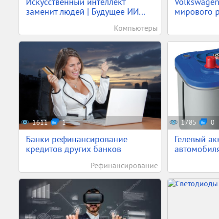
Искусственный интеллект
Volkswagen
заменит людей | Будущее ИИ...
мирового р
Компьютеры
1611
1
1785
0
Банки рефинансирование
Гелевый ак
кредитов других банков
автомобил
Рефинансирование