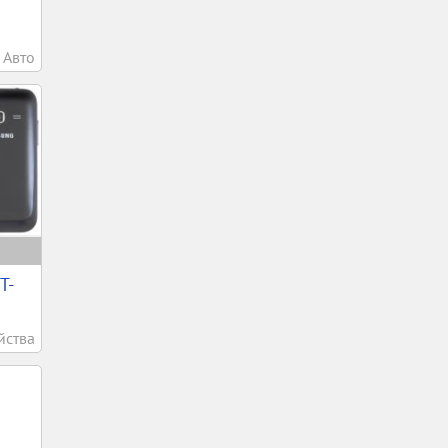
Авто
T-
йства