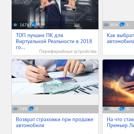
1676
2
854
1
ТОП лучших ПК для
Как выбрат
Виртуальной Реальности в 2018
автомобиля 
го...
Перифирийные устройства
749
0
964
0
Возврат страховки при продаже
На что ста
автомобиля
Премьер Ли