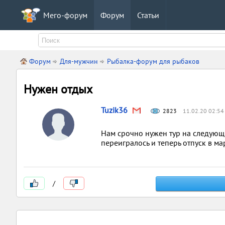
Мего-форум
Форум
Статьи
Форум
Для-мужчин
Рыбалка-форум для рыбаков
Нужен отдых
Tuzik36
2823
11.02.20 02:54
Нам срочно нужен тур на следующи
переигралось и теперь отпуск в ма
/