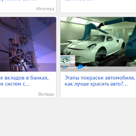
Ипотека
890
0
е вкладов в банках,
Этапы покраски автомобиля,
 систем с...
как лучше красить авто?...
Вклады