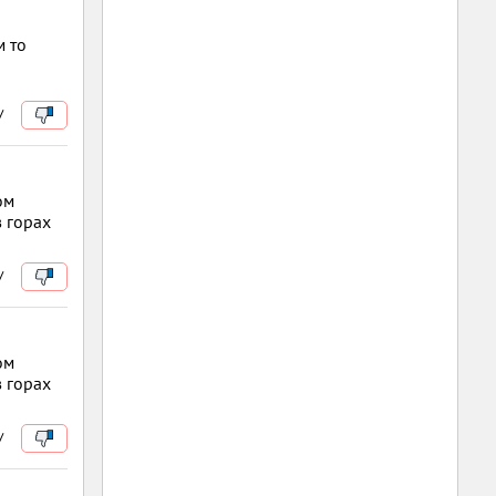
м то
/
ом
в горах
/
ом
в горах
/