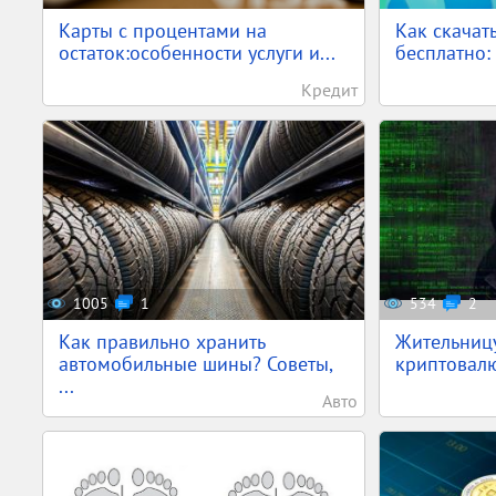
Карты с процентами на
Как скачат
остаток:особенности услуги и...
бесплатно: 
Кредит
1005
1
534
2
Как правильно хранить
Жительниц
автомобильные шины? Советы,
криптовалю
...
Авто