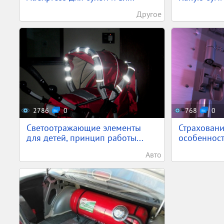
Другое
2786
0
768
0
Светоотражающие элементы
Страховани
для детей, принцип работы...
особенности
Авто