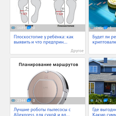
1689
0
745
3
Плоскостопие у ребёнка: как
Будет ли р
выявить и что предприн...
криптовалю
Другое
2344
0
676
2
Лучшие роботы пылесосы с
Где выгодн
Aliexpress для сухой и вл...
Какую сумм