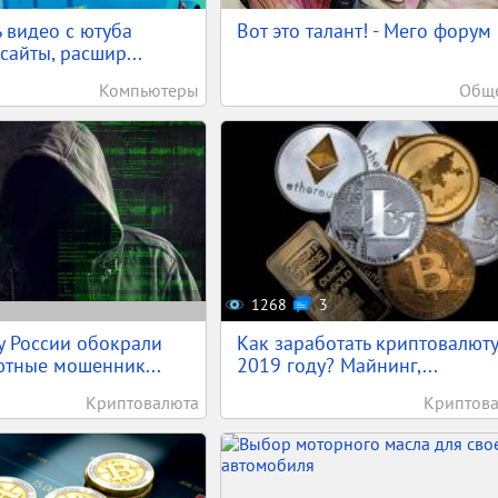
ь видео с ютуба
Вот это талант! - Мего форум
сайты, расшир...
Компьютеры
Обще
1268
3
у России обокрали
Как заработать криптовалюту
тные мошенник...
2019 году? Майнинг,...
Криптовалюта
Криптов