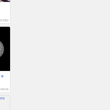
ство
 в
алюта