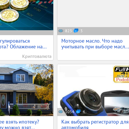
823
3
егулироваться
Моторное масло. Что надо
та? Облажение на...
учитывать при выборе масл...
Криптовалюта
1054
4
ее взять ипотеку?
Как выбрать регистратор для
у можно взят...
автомобиля