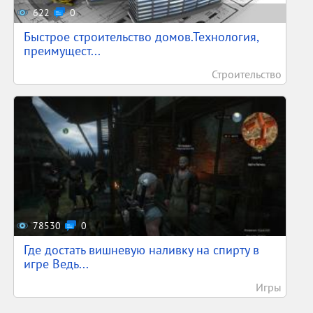
622
0
Быстрое строительство домов.Технология,
преимущест...
Строительство
78530
0
Где достать вишневую наливку на спирту в
игре Ведь...
Игры