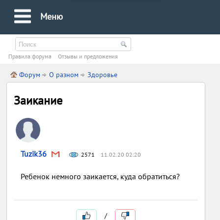
Меню
Правила форума
Oтзывы и предложения
Форум
О разном
Здоровье
Заикание
Tuzik36
2571
11.02.20 02:20
Ребенок немного заикается, куда обратиться?
/