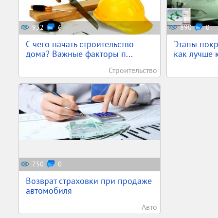
952
6
890
0
С чего начать строительство
Этапы покр
дома? Важные факторы п...
как лучше к
Строительство
750
0
Возврат страховки при продаже
автомобиля
Авто