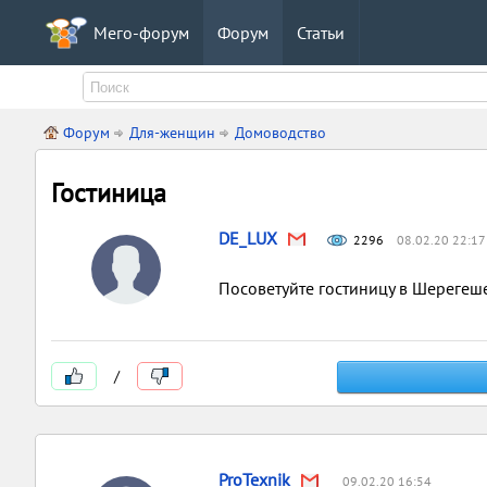
Мего-форум
Форум
Статьи
Форум
Для-женщин
Домоводство
Гостиница
DE_LUX
2296
08.02.20 22:17
Посоветуйте гостиницу в Шерегеше,
/
ProTexnik
09.02.20 16:54