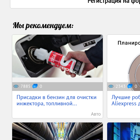
Регистрация на фо
Мы рекомендуем:
7885
0
2343
0
Присадки в бензин для очистки
Лучшие ро
инжектора, топливной...
Aliexpress 
Авто