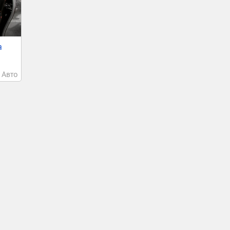
а
Авто