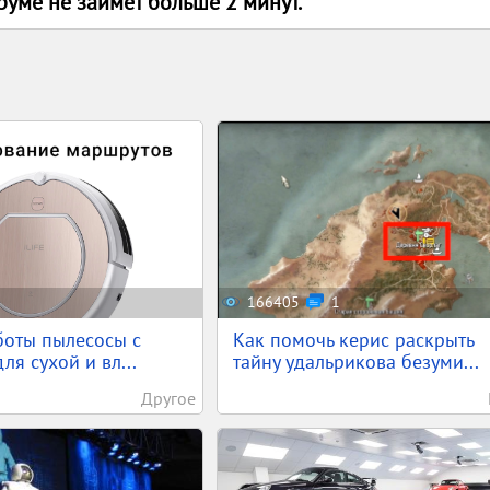
руме не заимет больше 2 минут.
166405
1
боты пылесосы с
Как помочь керис раскрыть
для сухой и вл...
тайну удальрикова безуми...
Другое