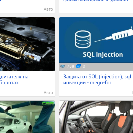
Авто
758
0
вигателя на
Защита от SQL (injection), sql
боротах
иньекции - mego-for...
Авто