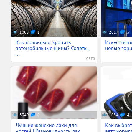
1005
1
2017
3
Как правильно хранить
Искусствен
автомобильные шины? Советы,
новые гори
...
Авто
3349
0
1054
4
Лучшие женские лаки для
Как выбрат
ногтей | Разновидности лак...
автомобил