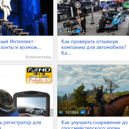
6456
1
ный Интеллект -
Как проверить отзывную
зонты и возмож...
компанию для автомобиля?
Ка...
Компьютеры
165866
1
ь регистратор для
Как улучшить снаряжение до
я
гроссмейстерского уровн...