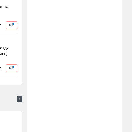
ы по
/
тогда
ись,
/
1