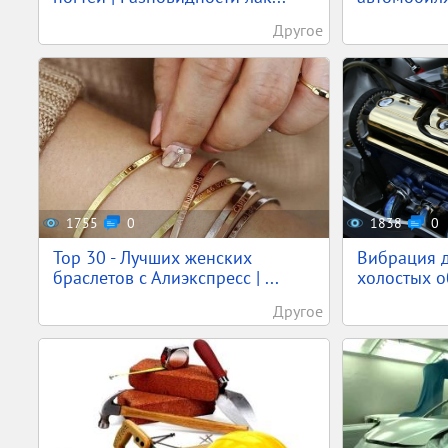
Другое
1755
0
1838
0
Top 30 - Лучших женских
Вибрация д
браслетов с Алиэкспресс | ...
холостых о
Другое