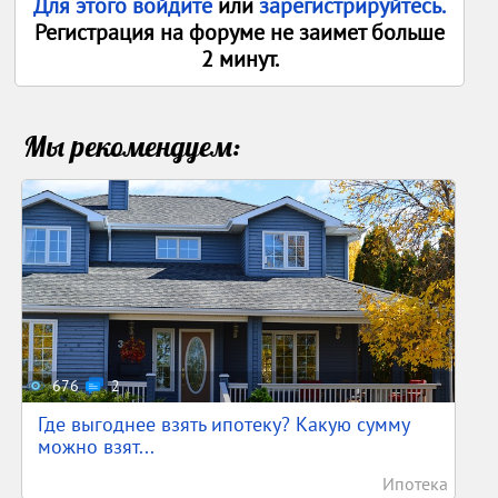
Для этого войдите
или
зарегистрируйтесь.
Регистрация на форуме не заимет больше
2 минут.
Мы рекомендуем:
676
2
Где выгоднее взять ипотеку? Какую сумму
можно взят...
Ипотека