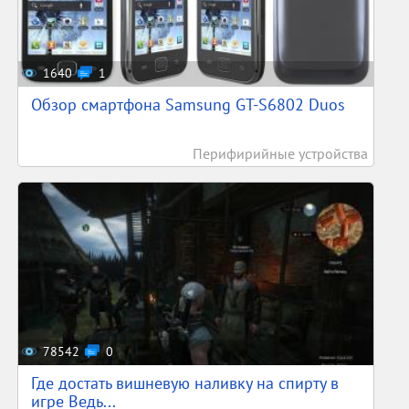
1640
1
Обзор смартфона Samsung GT-S6802 Duos
Перифирийные устройства
78542
0
Где достать вишневую наливку на спирту в
игре Ведь...