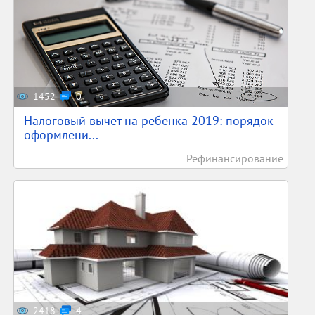
1452
0
Налоговый вычет на ребенка 2019: порядок
оформлени...
Рефинансирование
2418
4