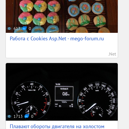
617
0
Работа с Cookies Asp.Net - mego-forum.ru
.Net
1713
0
Плавают обороты двигателя на холостом