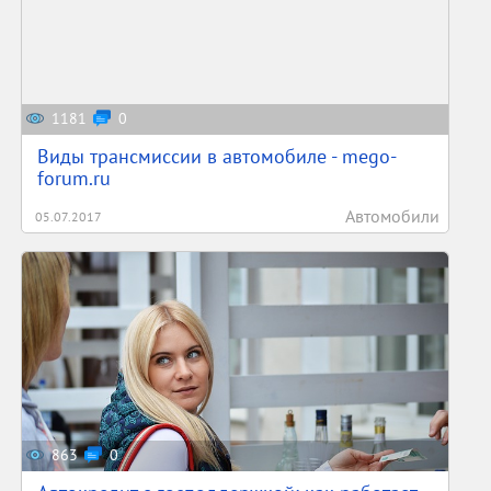
1181
0
Виды трансмиссии в автомобиле - mego-
forum.ru
Автомобили
05.07.2017
863
0