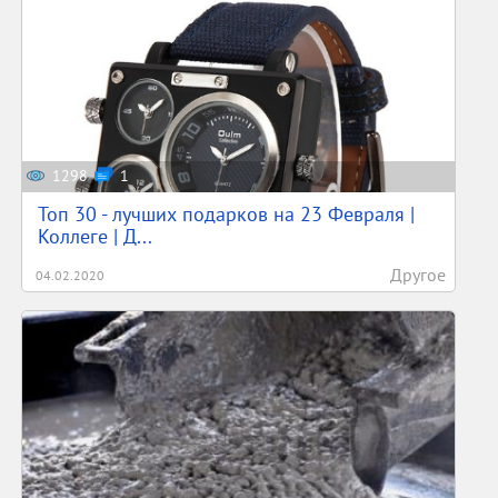
1298
1
Топ 30 - лучших подарков на 23 Февраля |
Коллеге | Д...
Другое
04.02.2020