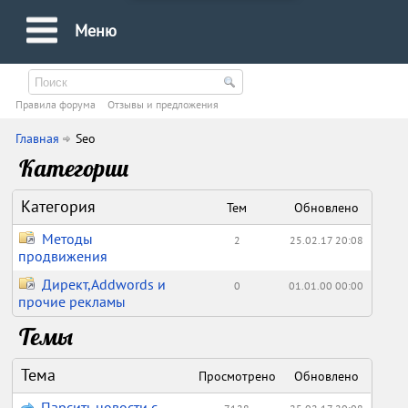
Меню
Правила форума
Oтзывы и предложения
Главная
Seo
Категории
Категория
Тем
Обновлено
Методы
2
25.02.17 20:08
продвижения
Директ,Addwords и
0
01.01.00 00:00
прочие рекламы
Темы
Тема
Просмотрено
Обновлено
Парсить новости с