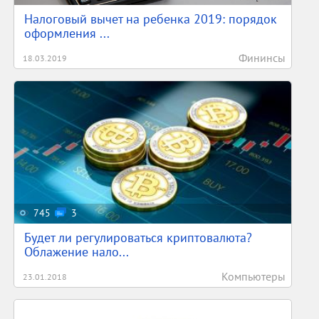
Налоговый вычет на ребенка 2019: порядок
оформления ...
Фининсы
18.03.2019
745
3
Будет ли регулироваться криптовалюта?
Облажение нало...
Компьютеры
23.01.2018