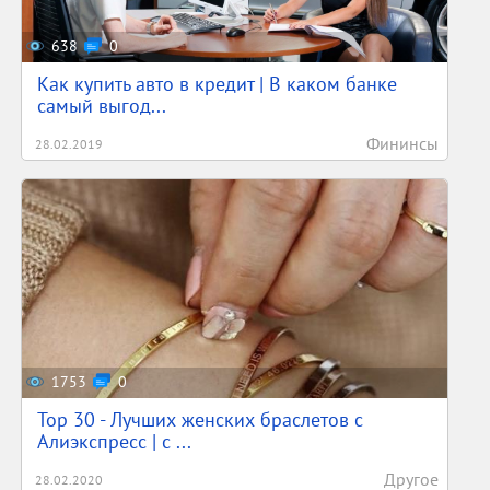
638
0
Как купить авто в кредит | В каком банке
самый выгод...
Фининсы
28.02.2019
1753
0
Top 30 - Лучших женских браслетов с
Алиэкспресс | с ...
Другое
28.02.2020