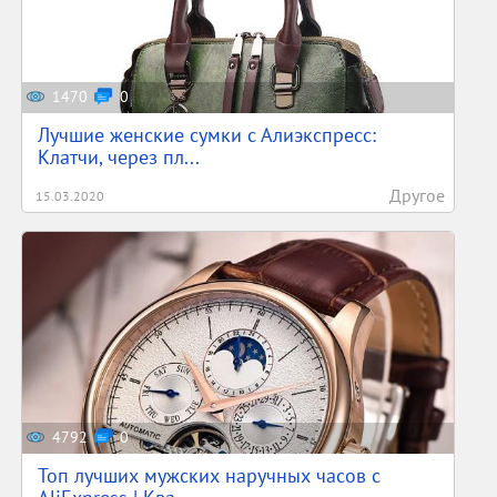
1470
0
Лучшие женские сумки с Алиэкспресс:
Клатчи, через пл...
Другое
15.03.2020
4792
0
Топ лучших мужских наручных часов с