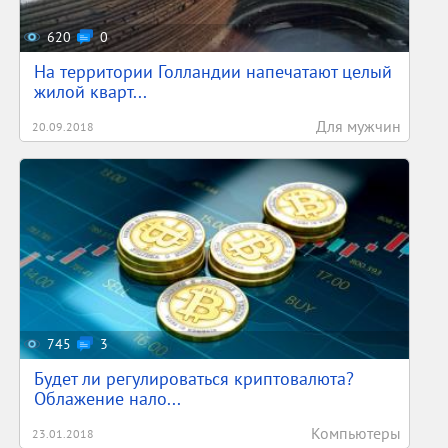
620
0
На территории Голландии напечатают целый
жилой кварт...
Для мужчин
20.09.2018
745
3
Будет ли регулироваться криптовалюта?
Облажение нало...
Компьютеры
23.01.2018