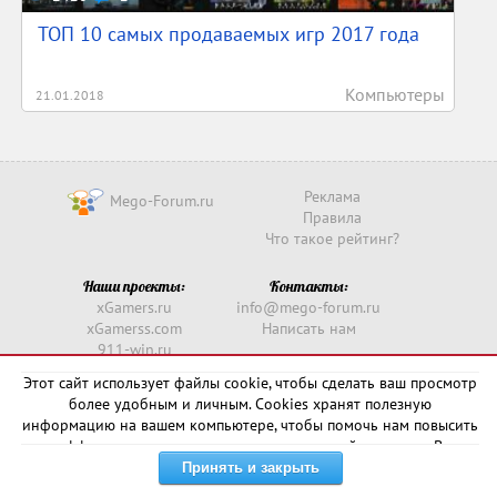
ТОП 10 самых продаваемых игр 2017 года
Компьютеры
21.01.2018
Реклама
Mego-Forum.ru
Правила
Что такое рейтинг?
Наши проекты:
Контакты:
xGamers.ru
info@mego-forum.ru
xGamerss.com
Написать нам
911-win.ru
911-win.com
Этот сайт использует файлы cookie, чтобы сделать ваш просмотр
более удобным и личным. Cookies хранят полезную
Copyright © 2016 -
2026
информацию на вашем компьютере, чтобы помочь нам повысить
эффективность и актуальность нашего сайта для вас. В
некоторых случаях они необходимы для правильной работы
сайта.