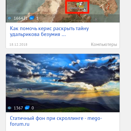
166421
1
Как помочь керис раскрыть тайну
удальрикова безумия ...
Компьютеры
18.12.2018
1367
0
Статичный фон при скроллинге - mego-
forum.ru