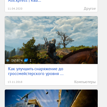
AliExpress | Ква...
Другое
11.04.2020
165874
1
Как улучшить снаряжение до
гроссмейстерского уровня ...
Компьютеры
13.11.2018