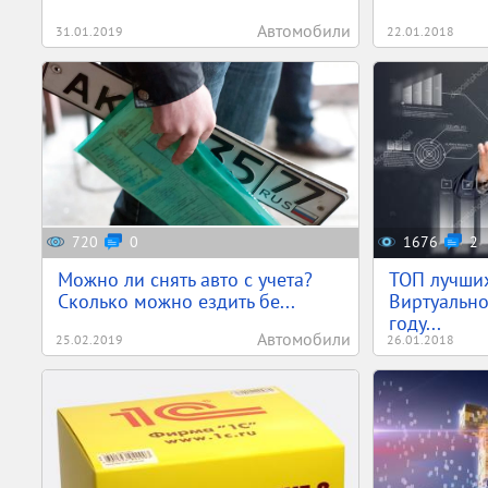
Автомобили
31.01.2019
22.01.2018
720
0
1676
2
Можно ли снять авто с учета?
ТОП лучши
Сколько можно ездить бе...
Виртуально
году...
Автомобили
25.02.2019
26.01.2018