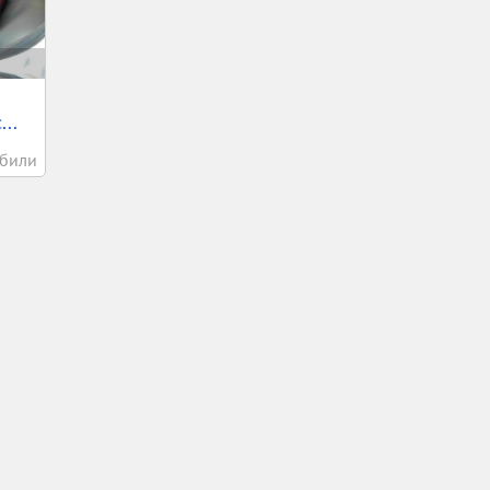
..
били