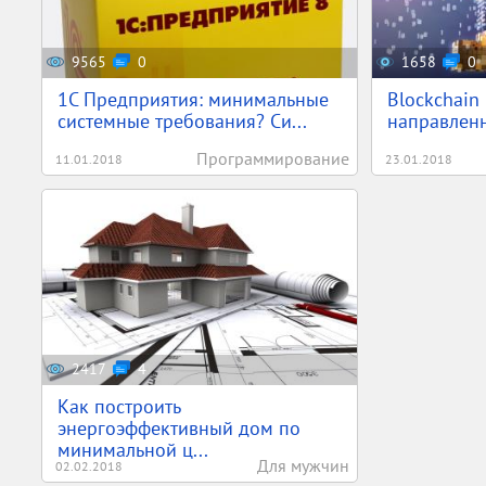
9565
0
1658
0
1С Предприятия: минимальные
Blockchain
системные требования? Си...
направленн
Программирование
11.01.2018
23.01.2018
2417
4
Как построить
энергоэффективный дом по
минимальной ц...
Для мужчин
02.02.2018