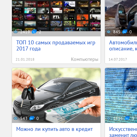
2419
2
845
0
ТОП 10 самых продаваемых игр
Автомобиль
2017 года
описание, 
Компьютеры
21.01.2018
14.07.2017
543
0
1816
3
Можно ли купить авто в кредит
Искусствен
заменит лю