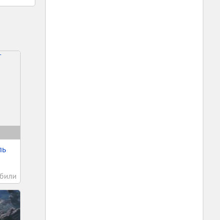
ль
били