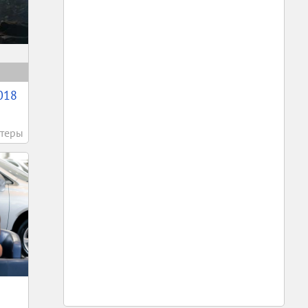
018
теры