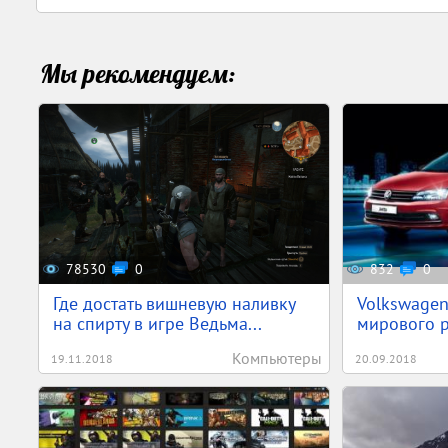
Мы рекомендуем:
78530
0
832
0
Где достать вишневую наливку
Volkswagen
на спирту в игре Ведьма...
мирового р
Компьютеры
19.11.2018
20.09.2018