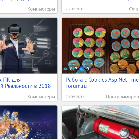
Компьютеры
Фин
28.02.2019
617
0
х ПК для
Работа с Cookies Asp.Net - m
й Реальности в 2018
forum.ru
Компьютеры
Программиров
20.09.2016