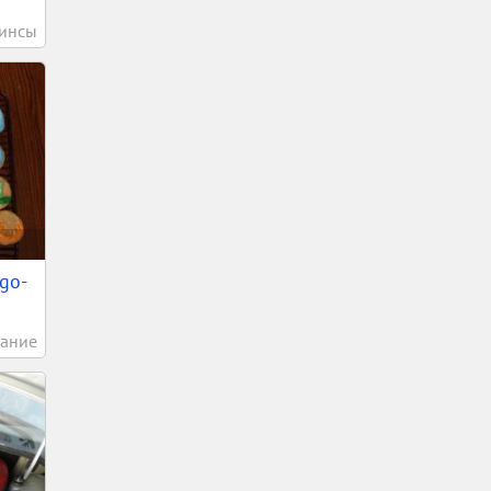
инсы
ego-
ание