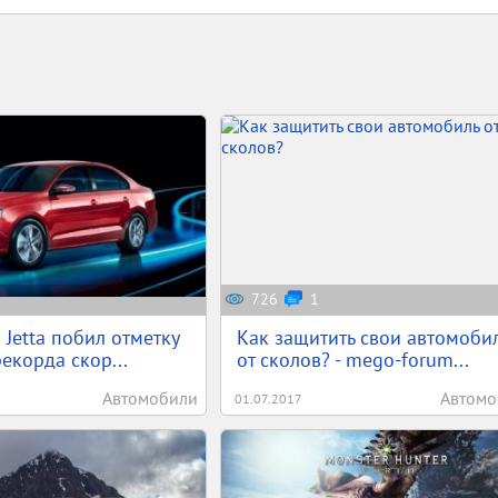
726
1
 Jetta побил отметку
Как защитить свои автомоби
екорда скор...
от сколов? - mego-forum...
Автомобили
Автомо
01.07.2017