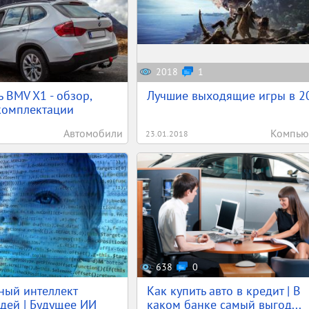
2018
1
 BMV X1 - обзор,
Лучшие выходящие игры в 2
комплектации
Автомобили
Компью
23.01.2018
638
0
ный интеллект
Как купить авто в кредит | В
дей | Будущее ИИ
каком банке самый выгод...