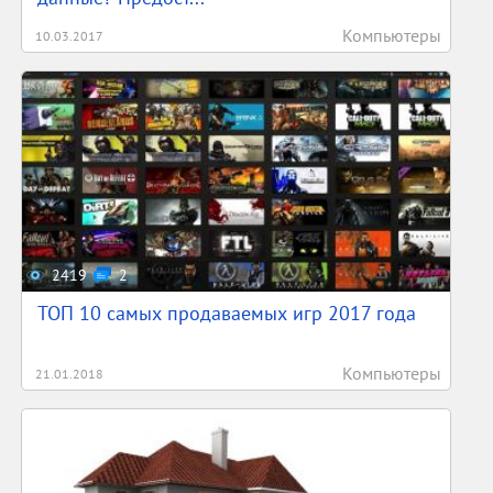
Компьютеры
10.03.2017
Интересные факты о бренде Porsche, которые вы
не знали
Сегодня всему миру известны автомобили марки
Порше, но при этом существует множество фактов,
связанных с деятельностью концерна, которые
знают немногие. Мы подготовили ряд интересных
фактов о бренде Porsche, которые вы наверняка не
знаете, и в то же время они смогут вас приятно
удивить.
2419
2
Немного фактов из истории Порше
ТОП 10 самых продаваемых игр 2017 года
Для начала стоит отметить
несколько фактов, которые связаны
конкретно с самой компанией, и ее
Компьютеры
21.01.2018
историей. В частности:
Мало кому известно, что в 1960
годах прошлого века концерн
Porsche занимался разработкой и
выпуском тракторов.
В 1932 году, основателю компании