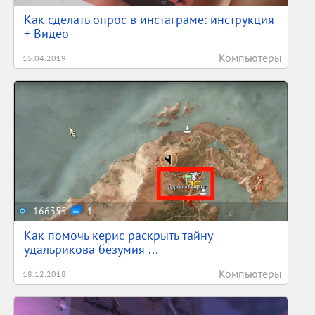
компания за время существования
Как сделать опрос в инстаграме: инструкция
на данный момент в рабочем
+ Видео
состоянии и пригодны к
эксплуатации.
Компьютеры
15.04.2019
Достаточно удивительным фактом
является создание целой
исследовательской группы на базе
компании, которая
специализируется на изучении
шума двигателя автомобилей.
Для продления срока эксплуатации
авто, начиная с 1975 года, все
машины Porsche в обязательном
порядке подвергаются процедуре
оцинковки.
Первым автомобилем компании
166355
1
стал Порше 64, которых было
Как помочь керис раскрыть тайну
выпущено всего 3 экземпляра. На
сегодняшний день сохранился
удальрикова безумия ...
только один.
Компьютеры
Компанией было выпущено 19
18.12.2018
версий одного автомобиля. А
именно модели Porsche 911.