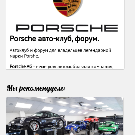
Porsche авто-клуб, форум.
Автоклуб и форум для владельцев легендарной
марки Porshe.
Porsche AG
- немецкая автомобильная компания,
основанная известным конструктором
Фердинандом Порше в 1931 году. Штаб-квартира
и мануфактура находится в немецком городе -
Мы рекомендуем:
Штутгарте. В 2010 году автомобили Porsche были
признаны самыми надёжными в мире.
Компания выпускает спортивные автомобили
класса «люкс», а также внедорожники.
Производство Porsche в значительной мере
кооперируется с& Volkswagen. Бок о бок с
участием в автоспорте ведётся работа над
совершенствованием конструкции автомобиля (и