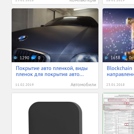
1290
0
1658
0
Покрытие авто пленкой, виды
Blockchain
пленок для покрытия авто...
направленн
Автомобили
11.02.2019
23.01.2018