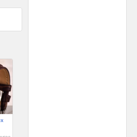
ых
ругое