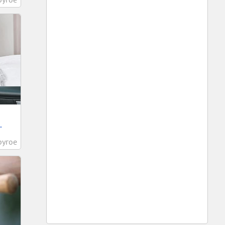
.
ругое