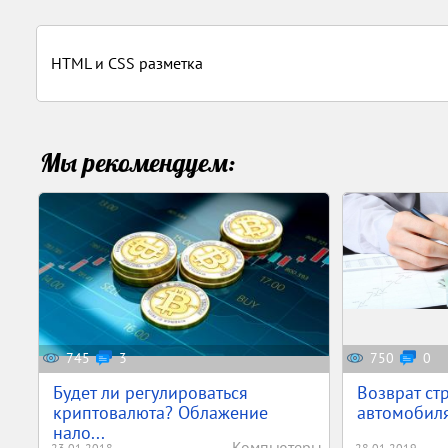
HTML и CSS разметка
Мы рекомендуем:
745
3
750
0
Будет ли регулироваться
Возврат ст
криптовалюта? Облажение
автомобил
нало...
Компьютеры
23.01.2018
28.01.2019