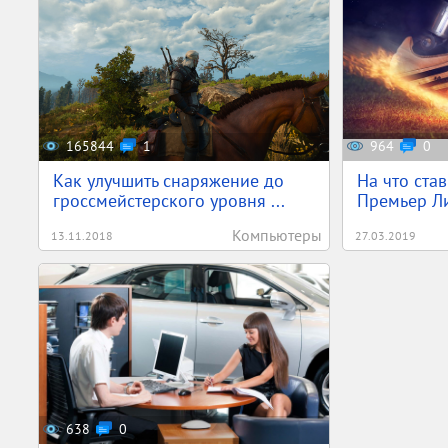
165844
1
964
0
Как улучшить снаряжение до
На что ста
гроссмейстерского уровня ...
Премьер Ли
Компьютеры
13.11.2018
27.03.2019
638
0