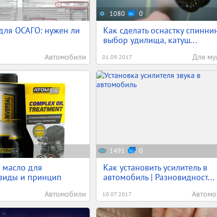
1080
0
для ОСАГО: нужен ли
Как сделать оснастку спиннин
выбор удилища, катуш...
Автомобили
Для му
01.09.2017
1491
0
 масло для
Как установить усилитель в
 виды и принцип
автомобиль | Разновидност...
Автомобили
Автомо
10.07.2017