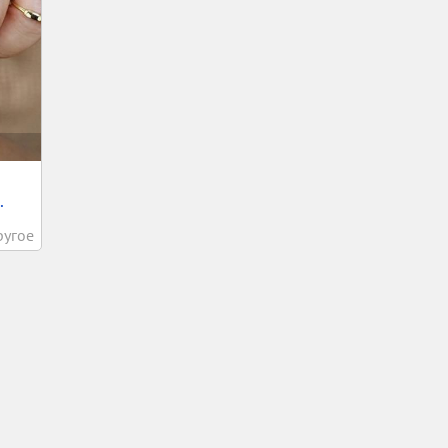
.
ругое