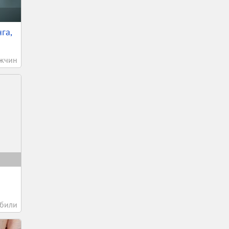
га,
жчин
били