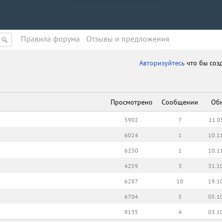
Правила форума
Oтзывы и предложения
Авторизуйтесь
что бы соз
Просмотрено
Сообщении
Об
5902
7
11.0
6024
1
10.1
6230
1
10.1
4259
3
31.1
6287
10
19.1
6704
5
05.1
9135
4
03.1