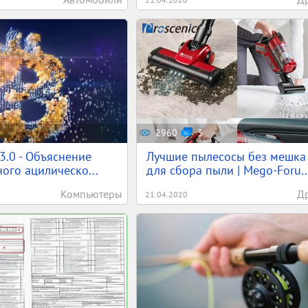
2960
3
 3.0 - Объяснение
Лучшие пылесосы без мешка
ого ацилическо...
для сбора пыли | Mego-Foru..
Компьютеры
Д
21.04.2020