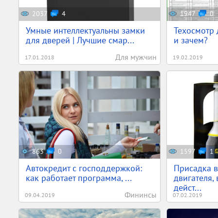
2037
4
1947
0
Умные интеллектуальны замки
Техосмотр 
для дверей | Лучшие смар...
и зачем?
Для мужчин
17.01.2018
19.02.2019
863
0
1597
1
Автокредит с господдержкой:
Присадка в
как работает программа, ...
двигателя,
дейст...
Фининсы
09.04.2019
07.02.2019