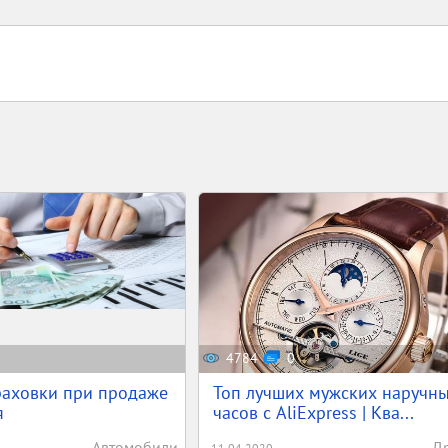
4784
0
раховки при продаже
Топ лучших мужских наручн
я
часов с AliExpress | Ква...
Автомобили
Д
11.04.2020