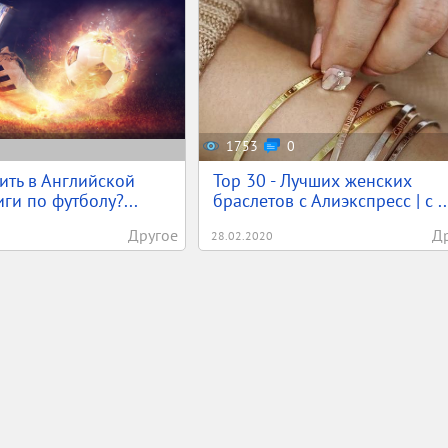
1753
0
вить в Английской
Top 30 - Лучших женских
ги по футболу?...
браслетов с Алиэкспресс | с ..
Другое
Д
28.02.2020