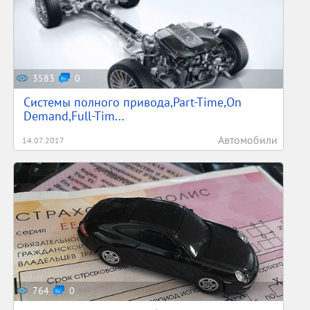
3583
0
Системы полного привода,Part-Time,On
Demand,Full-Tim...
Автомобили
14.07.2017
764
0