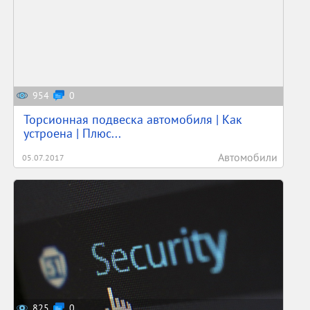
954
0
Торсионная подвеска автомобиля | Как
устроена | Плюс...
Автомобили
05.07.2017
825
0