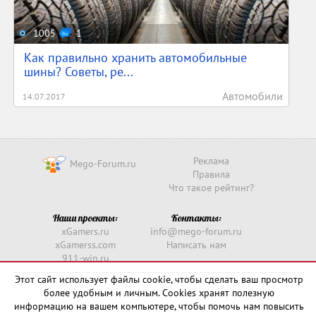
1005
1
Как правильно хранить автомобильные
шины? Советы, ре...
Автомобили
14.07.2017
Реклама
Mego-Forum.ru
Правила
Что такое рейтинг?
Наши проекты:
Контакты:
xGamers.ru
info@mego-forum.ru
xGamerss.com
Написать нам
911-win.ru
911-win.com
Этот сайт использует файлы cookie, чтобы сделать ваш просмотр
более удобным и личным. Cookies хранят полезную
Copyright © 2016 -
2026
информацию на вашем компьютере, чтобы помочь нам повысить