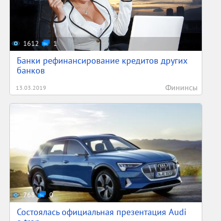
1612
1
Банки рефинансирование кредитов других
банков
Фининсы
13.03.2019
768
0
Состоялась официальная презентация Audi