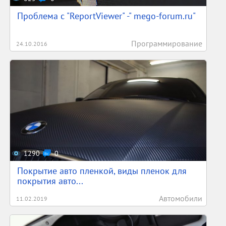
Проблема с "ReportViewer" -" mego-forum.ru"
Программирование
24.10.2016
1290
0
Покрытие авто пленкой, виды пленок для
покрытия авто...
Автомобили
11.02.2019