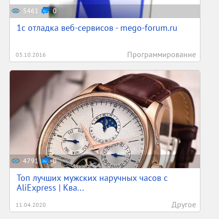
5461
0
1c отладка веб-сервисов - mego-forum.ru
Программирование
03.10.2016
4791
0
Топ лучших мужских наручных часов с
AliExpress | Ква...
Другое
11.04.2020