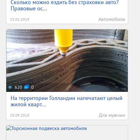
Сколько можно ездить без страховки авто?
Правовые ос...
Автомобили
23.01.2019
620
0
На территории Голландии напечатают целый
жилой кварт...
Для мужчин
20.09.2018