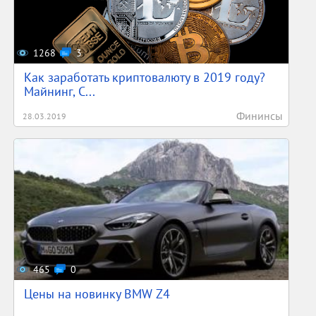
1268
3
Как заработать криптовалюту в 2019 году?
Майнинг, С...
Фининсы
28.03.2019
465
0
Цены на новинку BMW Z4