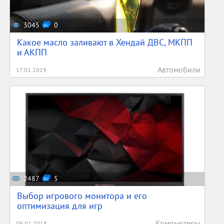
3045
0
Какое масло заливают в Хендай ДВС, МКПП
и АКПП
Автомобили
17.01.2019
2487
5
Выбор игрового монитора и его
оптимизация для игр
Компьютеры
09.01.2018