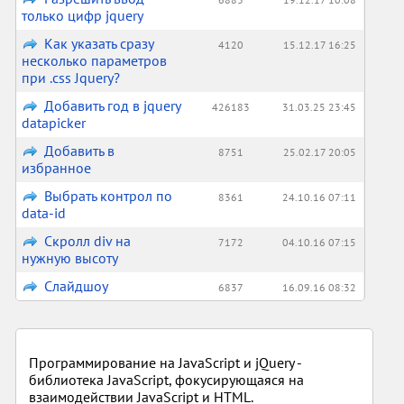
только цифр jquery
Как указать сразу
4120
15.12.17 16:25
несколько параметров
при .css Jquery?
Добавить год в jquery
426183
31.03.25 23:45
datapicker
Добавить в
8751
25.02.17 20:05
избранное
Выбрать контрол по
8361
24.10.16 07:11
data-id
Скролл div на
7172
04.10.16 07:15
нужную высоту
Слайдшоу
6837
16.09.16 08:32
Программирование на JavaScript и jQuery -
библиотека JavaScript, фокусирующаяся на
взаимодействии JavaScript и HTML.