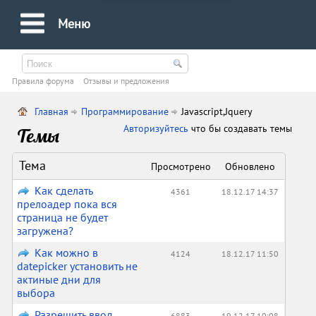
Меню
Правила форума
Oтзывы и предложения
Главная
Программирование
Javascript,Jquery
Авторизуйтесь
что бы создавать темы
Темы
Тема
Просмотрено
Обновлено
Как сделать
4361
18.12.17 14:37
прелоадер пока вся
страница не будет
загружена?
Как можно в
4124
18.12.17 11:50
datepicker установить не
актиные дни для
выбора
Разрешить ввод
6883
19.12.17 10:08