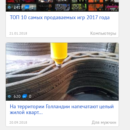
2419
2
ТОП 10 самых продаваемых игр 2017 года
Компьютеры
21.01.2018
620
0
На территории Голландии напечатают целый
жилой кварт...
Для мужчин
20.09.2018