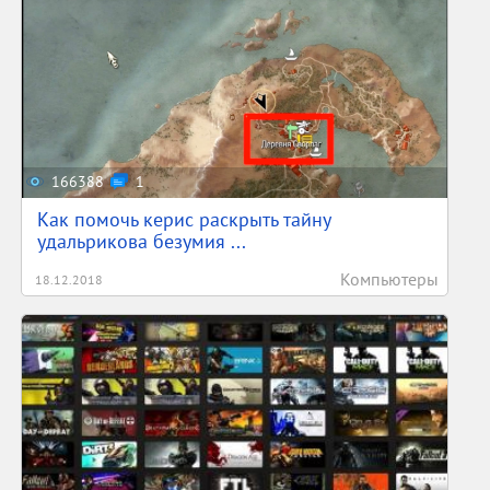
166388
1
Как помочь керис раскрыть тайну
удальрикова безумия ...
Компьютеры
18.12.2018