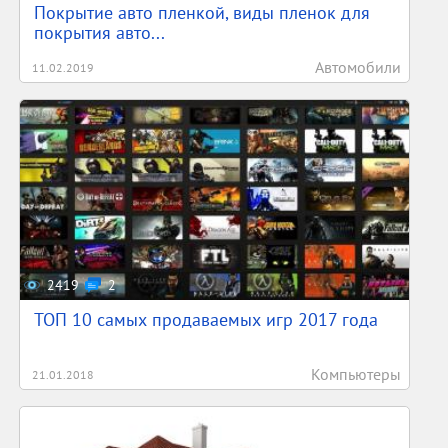
Покрытие авто пленкой, виды пленок для
покрытия авто...
Автомобили
11.02.2019
2419
2
ТОП 10 самых продаваемых игр 2017 года
Компьютеры
21.01.2018