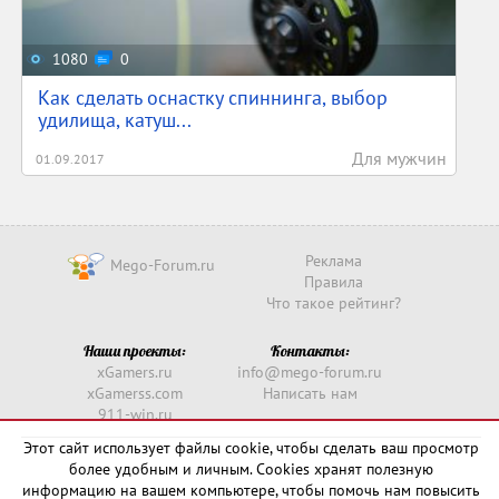
1080
0
Как сделать оснастку спиннинга, выбор
удилища, катуш...
Для мужчин
01.09.2017
Реклама
Mego-Forum.ru
Правила
Что такое рейтинг?
Наши проекты:
Контакты:
xGamers.ru
info@mego-forum.ru
xGamerss.com
Написать нам
911-win.ru
911-win.com
Этот сайт использует файлы cookie, чтобы сделать ваш просмотр
более удобным и личным. Cookies хранят полезную
Copyright © 2016 -
2026
информацию на вашем компьютере, чтобы помочь нам повысить