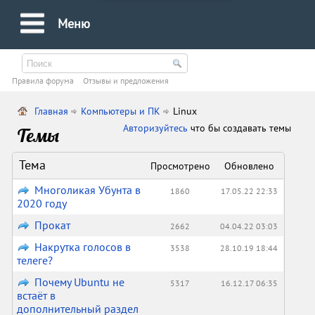
Меню
Правила форума
Oтзывы и предложения
Главная
Компьютеры и ПК
Linux
Авторизуйтесь
что бы создавать темы
Темы
Тема
Просмотрено
Обновлено
Многоликая Убунта в
1860
17.05.22 22:33
2020 году
Прокат
2662
04.04.22 03:03
Накрутка голосов в
3538
28.10.19 18:44
телеге?
Почему Ubuntu не
5317
16.12.17 06:35
встаёт в
дополнительный раздел