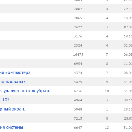
2807
4
29.1
2865
4
18.0
2622
3
07.0
3176
4
19.1
2524
4
02.0
16475
7
06.0
6954
8
11.0
ния компьютера
4374
7
08.0
 пользоваться
5429
9
31.0
удаляет это как убрать
6736
10
31.0
с 10?
4964
3
09.1
ёрный экран.
3948
1
28.1
7213
8
28.0
ия системы
6647
12
31.0