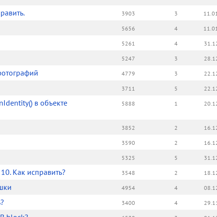
равить.
3903
3
11.0
5656
4
11.0
5261
4
31.1
5247
3
28.1
фотографий
4779
3
22.1
3711
5
22.1
dentity() в объекте
5888
1
20.1
3852
2
16.1
3590
2
16.1
5325
5
31.1
10. Как исправить?
3548
2
18.1
шки
4954
4
08.1
ь?
3400
4
29.1