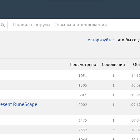
Правила форума
Oтзывы и предложения
Авторизуйтесь
что бы соз
Просмотрено
Сообщении
Об
1051
1
14.1
1305
1
30.0
707
1
19.0
present RuneScape
2002
1
09.1
3475
1
07.0
2352
3
20.0
3064
3
29.1