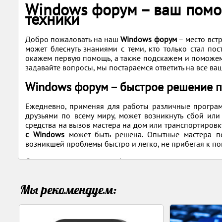
Windows форум – ваш помо
техники
Добро пожаловать на наш
Windows форум
– место вст
может блеснуть знаниями с теми, кто только стал пос
окажем первую помощь, а также подскажем и поможем 
задавайте вопросы, мы постараемся ответить на все в
Windows форум – быстрое решение 
Ежедневно, применяя для работы различные програм
друзьями по всему миру, может возникнуть сбой или
средства на вызов мастера на дом или транспортировк
с Windows
может быть решена. Опытные мастера по
возникшей проблемы быстро и легко, не прибегая к по
Стоит отметить, что наш форум позволяет не тольк
необходимую программу, обсудить новинки ПО, выбр
создать тему следует
правилами форума
, что займет у в
Мы рекомендуем:
Проблемы, с которыми сталкиваются пользова
Исчезла языковая панель или подвисает операционна