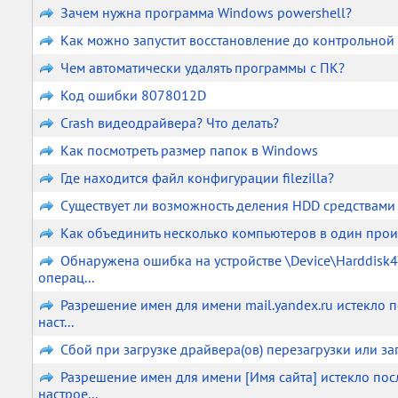
Зачем нужна программа Windows powershell?
Как можно запустит восстановление до контрольной 
Чем автоматически удалять программы с ПК?
Код ошибки 8078012D
Crash видеодрайвера? Что делать?
Как посмотреть размер папок в Windows
Где находится файл конфигурации filezilla?
Существует ли возможность деления HDD средствами
Как объединить несколько компьютеров в один про
Обнаружена ошибка на устройстве \Device\Harddisk
операц...
Разрешение имен для имени mail.yandex.ru истекло по
наст...
Сбой при загрузке драйвера(ов) перезагрузки или за
Разрешение имен для имени [Имя сайта] истекло посл
настрое...