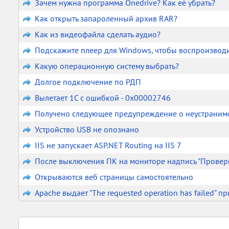
Зачем нужна программа Onedrive? Как её убрать?
Как открыть запароленный архив RAR?
Как из видеофайла сделать аудио?
Подскажите плеер для Windows, чтобы воспроизводи
Какую операционную систему выбрать?
Долгое подключение по РДП
Вылетает 1С с ошибкой - 0x00002746
Получено следующее предупреждение о неустранимо
Устройство USB не опознано
IIS не запускает ASP.NET Routing на IIS 7
После выключения ПК на мониторе надпись "Провер
Открываются веб страницы самостоятельно
Apache выдает "The requested operation has failed" пр