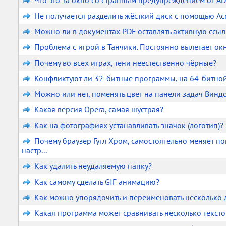
Что это за окно со странным предупреждением от AD
Не получается разделить жёсткий диск с помощью Acr
Можно ли в документах PDF оставлять активную ссыл
Проблема с игрой в Танчики. Постоянно вылетает о
Почему во всех играх, тени неестественно чёрные?
Конфликтуют ли 32-битные программы, на 64-битно
Можно или нет, поменять цвет на панели задач Винд
Какая версия Opera, самая шустрая?
Как на фотографиях устанавливать значок (логотип)?
Почему браузер Гугл Хром, самостоятельно меняет по
настр...
Как удалить неудаляемую папку?
Как самому сделать GIF анимацию?
Как можно упорядочить и переименовать несколько д
Какая программа может сравнивать несколько текст