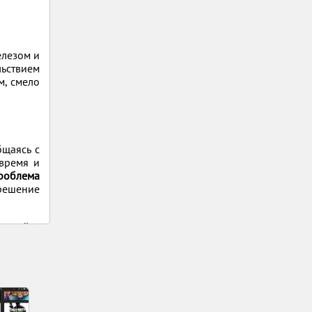
елезом и
льствием
м, смело
щаясь с
 время и
роблема
решение
и найти
. Чтобы
ли у вас