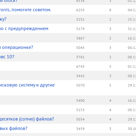
B block?
6538
3
01.1
onis, помогите советом.
6255
8
04.1
ку?
5251
2
25.1
кно с предупреждением
5179
3
31.1
3867
2
16.1
й операционке?
5045
3
06.1
овс 10?
3781
2
08.1
6743
5
01.1
3442
3
08.1
исковую систему и другие
5070
5
29.1
5400
4
16.1
5153
4
08.1
есятков (сотню) файлов?
5034
4
29.1
овых файлов?
3459
3
30.1