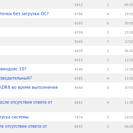
5812
2
05.0
точки без загрузки ОС?
4796
4
29.0
6105
6
30.0
6539
3
25.0
8245
7
17.0
6420
3
06.0
6312
2
12.0
 виндовс 10?
4146
2
11.0
изводительный?
6385
4
15.0
4\DR8 во время выполнения
9648
8
07.0
сле отсутствия ответа от
6651
4
11.0
пуска системы
7874
3
19.0
е отсутствия ответа от
6635
2
06.0