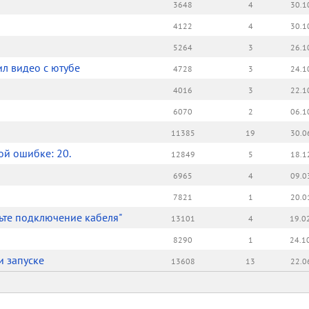
3648
4
30.1
4122
4
30.1
5264
3
26.1
л видео с ютубе
4728
3
24.1
4016
3
22.1
6070
2
06.1
11385
19
30.0
й ошибке: 20.
12849
5
18.1
6965
4
09.0
7821
1
20.0
ьте подключение кабеля"
13101
4
19.0
8290
1
24.1
и запуске
13608
13
22.0