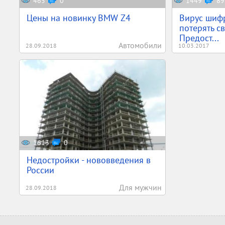
465
0
1449
89
Цены на новинку BMW Z4
Вирус шифр
потерять с
Предост...
Автомобили
28.09.2018
10.03.2017
1613
0
Недостройки - нововведения в
России
Для мужчин
28.09.2018