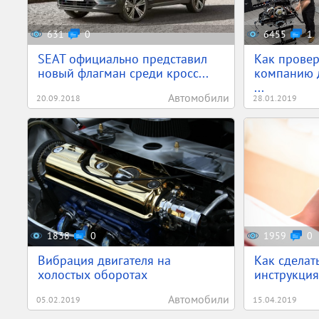
631
0
6455
1
SEAT официально представил
Как провер
новый флагман среди кросс...
компанию 
...
Автомобили
20.09.2018
28.01.2019
1838
0
1959
0
Вибрация двигателя на
Как сделат
холостых оборотах
инструкция
Автомобили
05.02.2019
15.04.2019