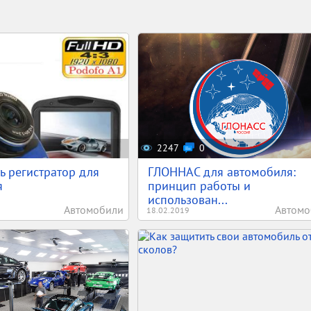
2247
0
ь регистратор для
ГЛОННАС для автомобиля:
я
принцип работы и
использован...
Автомобили
Автомо
18.02.2019