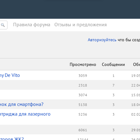
Правила форума
Oтзывы и предложения
Авторизуйтесь
что бы соз
Просмотрено
Сообщении
Об
ny De Vito
3059
1
19.0
2318
7
22.0
3074
3
15.0
нок для смартфона?
5138
3
18.0
ртриджа для лазерного
5236
3
02.0
6061
3
29.0
иторов ЖК?
12144
4
26.0