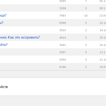
5045
7
01.1
3508
3
09.1
ица?
7983
10
23.0
ы?
9399
3
25.1
3955
2
24.1
ие. Как это исправить?
4014
3
29.1
айта?
3661
3
26.1
3957
3
13.1
5056
3
21.1
6766
2
20.0
йств