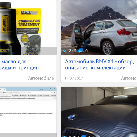
845
0
 масло для
Автомобиль BMV X1 - обзор,
 виды и принцип
описание, комплектации
Автомобили
Автомо
14.07.2017