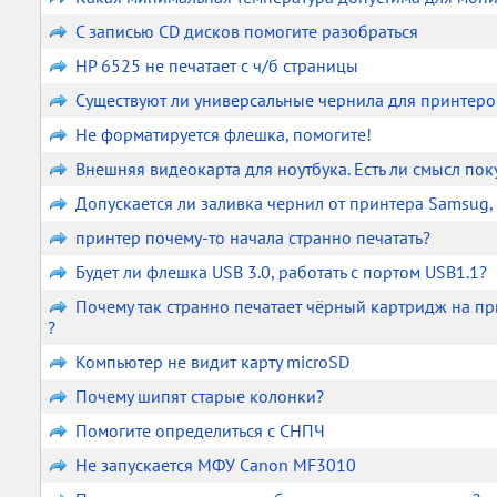
С записью CD дисков помогите разобраться
HP 6525 не печатает с ч/б страницы
Существуют ли универсальные чернила для принтеро
Не форматируется флешка, помогите!
Внешняя видеокарта для ноутбука. Есть ли смысл пок
Допускается ли заливка чернил от принтера Samsug,
принтер почему-то начала странно печатать?
Будет ли флешка USB 3.0, работать с портом USB1.1?
Почему так странно печатает чёрный картридж на п
?
Компьютер не видит карту microSD
Почему шипят старые колонки?
Помогите определиться с СНПЧ
Не запускается МФУ Canon MF3010