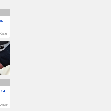
ль
били
тки
били