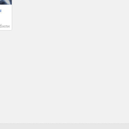
ы
били