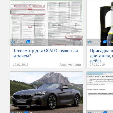
1947
0
1597
1
Техосмотр для ОСАГО: нужен ли
Присадка в
и зачем?
двигателя,
дейст...
Автомобили
19.02.2019
07.02.2019