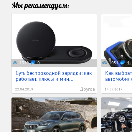
Мы рекомендуем:
1349
0
1054
4
Суть беспроводной зарядки: как
Как выбрат
работает, плюсы и мин...
автомобил
Другое
22.04.2019
14.07.2017