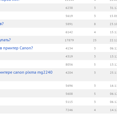
6238
3
31.1
5619
3
15.0
в?
5891
8
23.1
6142
4
15.1
упать?
17879
25
22.1
 в принтер Canon?
4134
3
06.1
4319
3
13.1
8056
5
13.1
ринтере canon pixma mg2240
4204
3
25.1
5696
3
16.1
5608
5
06.1
5115
3
06.1
7246
4
14.1