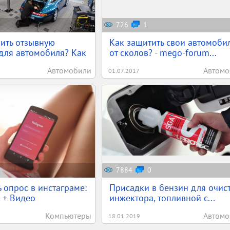
726
1
ить отзывную
Как защитить свои автомоби
для автомобиля? Как
от сколов? - mego-forum...
Автомобили
Автомо
01.07.2017
7884
0
ь опрос в инстаграме:
Присадки в бензин для очис
 + Видео
инжектора, топливной с...
Компьютеры
Автомо
18.01.2019