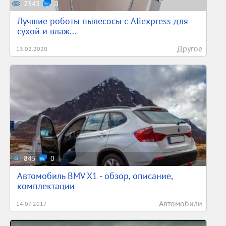
2343
0
Лучшие роботы пылесосы с Aliexpress для
сухой и влаж...
Другое
13.02.2020
845
0
Автомобиль BMV X1 - обзор, описание,
комплектации
Автомобили
14.07.2017