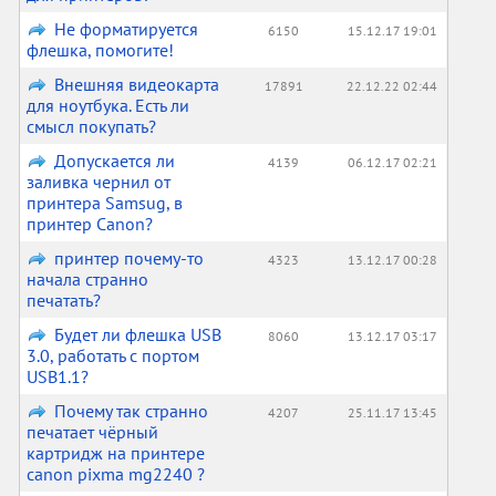
Не форматируется
6150
15.12.17 19:01
флешка, помогите!
Внешняя видеокарта
17891
22.12.22 02:44
для ноутбука. Есть ли
смысл покупать?
Допускается ли
4139
06.12.17 02:21
заливка чернил от
принтера Samsug, в
принтер Canon?
принтер почему-то
4323
13.12.17 00:28
начала странно
печатать?
Будет ли флешка USB
8060
13.12.17 03:17
3.0, работать с портом
USB1.1?
Почему так странно
4207
25.11.17 13:45
печатает чёрный
картридж на принтере
canon pixma mg2240 ?