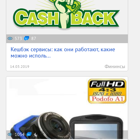
573
87
Кешбэк сервисы: как они работают, какие
можно исполь...
Фининсы
14.03.2019
1054
4