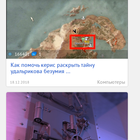
166401
1
Как помочь керис раскрыть тайну
удальрикова безумия ...
Компьютеры
18.12.2018