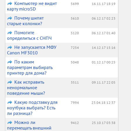
Компьютер не видит
5699
16.11.17 18:19
карту microSD
Почему шипят
5610
06.12.17 02:23
старые колонки?
Помогите
5120
06.12.17 01:40
определиться с СНПЧ
Не запускается МФУ
7254
14.12.17 15:16
Canon MF3010
По каким
5048
01.12.17 00:25
параметрам выбирать
принтер для дома?
Как исправить
3511
09.11.17 22:05
ненормальное
поведение мыши?
Какую подставку для
7994
23.04.18 12:37
ноутбука выбрать? Есть
ли разница?
Можно ли
9412
25.10.17 03:38
перемещать внешний