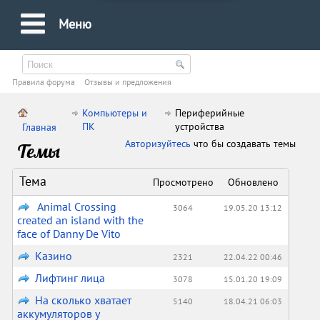
Меню
Правила форума
Oтзывы и предложения
Компьютеры и
Периферийные
ПК
устройства
Главная
Авторизуйтесь
что бы создавать темы
Темы
Тема
Просмотрено
Обновлено
Animal Crossing
3064
19.05.20 13:12
created an island with the
face of Danny De Vito
Казино
2321
22.04.22 00:46
Лифтинг лица
3078
15.01.20 19:09
На сколько хватает
5140
18.04.21 06:03
аккумуляторов у