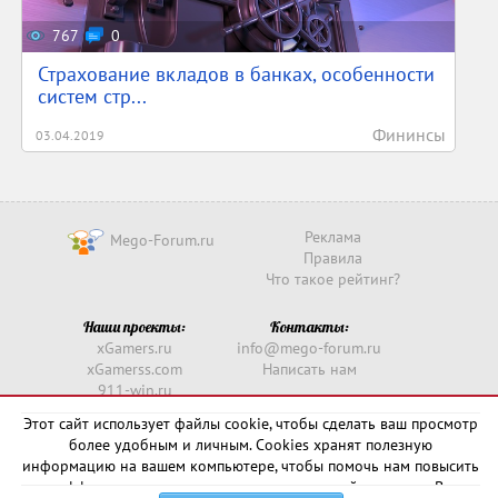
767
0
Страхование вкладов в банках, особенности
систем стр...
Фининсы
03.04.2019
Реклама
Mego-Forum.ru
Правила
Что такое рейтинг?
Наши проекты:
Контакты:
xGamers.ru
info@mego-forum.ru
xGamerss.com
Написать нам
911-win.ru
911-win.com
Этот сайт использует файлы cookie, чтобы сделать ваш просмотр
более удобным и личным. Cookies хранят полезную
Copyright © 2016 -
2026
информацию на вашем компьютере, чтобы помочь нам повысить
эффективность и актуальность нашего сайта для вас. В