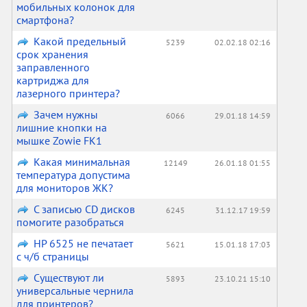
мобильных колонок для
смартфона?
Какой предельный
5239
02.02.18 02:16
срок хранения
заправленного
картриджа для
лазерного принтера?
Зачем нужны
6066
29.01.18 14:59
лишние кнопки на
мышке Zowie FK1
Какая минимальная
12149
26.01.18 01:55
температура допустима
для мониторов ЖК?
С записью CD дисков
6245
31.12.17 19:59
помогите разобраться
HP 6525 не печатает
5621
15.01.18 17:03
с ч/б страницы
Существуют ли
5893
23.10.21 15:10
универсальные чернила
для принтеров?