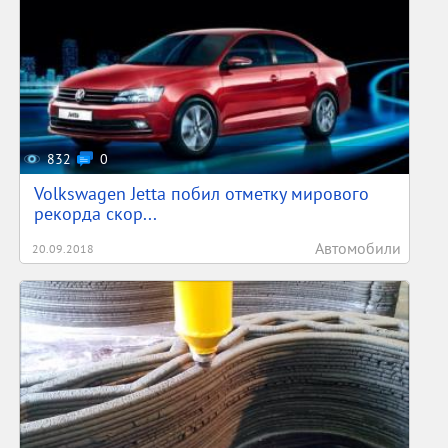
832
0
Volkswagen Jetta побил отметку мирового
рекорда скор...
Автомобили
20.09.2018