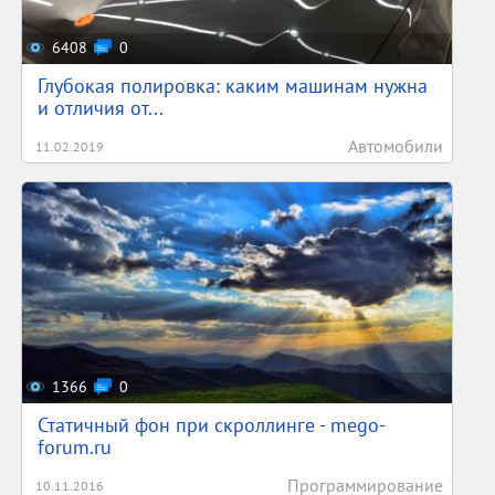
6408
0
Глубокая полировка: каким машинам нужна
и отличия от...
Автомобили
11.02.2019
1366
0
Статичный фон при скроллинге - mego-
forum.ru
Программирование
10.11.2016