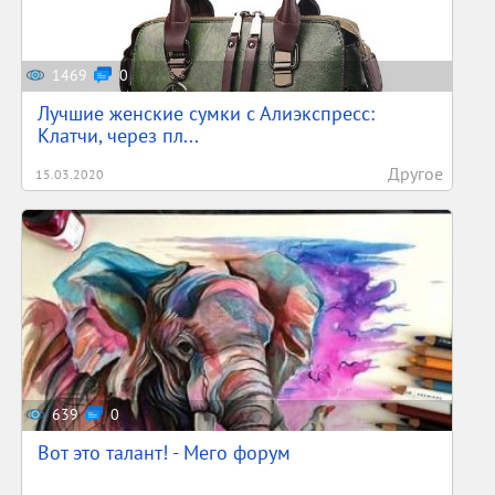
1469
0
Лучшие женские сумки с Алиэкспресс:
Клатчи, через пл...
Другое
15.03.2020
639
0
Вот это талант! - Мего форум