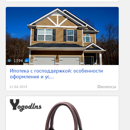
1394
0
Ипотека с господдержкой: особенности
оформления и ус...
Фининсы
12.04.2019