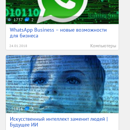
1737
2
WhatsApp Business – новые возможности
для бизнеса
Компьютеры
24.01.2018
1816
3
Искусственный интеллект заменит людей |
Будущее ИИ