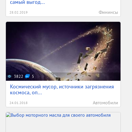
самый выгод...
Фининсы
28.02.2019
3822
5
Космический мусор, источники загрязнения
космоса, оп...
Автомобили
24.01.2018