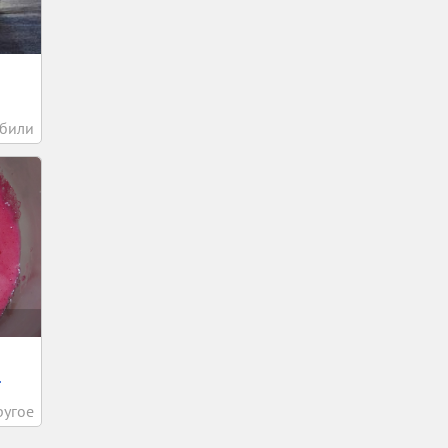
били
.
ругое