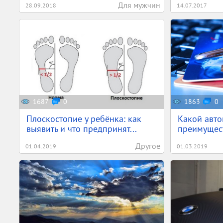
Для мужчин
28.09.2018
14.07.2017
1687
0
1863
0
Плоскостопие у ребёнка: как
Какой авто
выявить и что предпринят...
преимущест
Другое
01.04.2019
01.03.2019