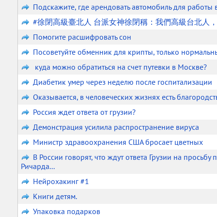
Подскажите, где арендовать автомобиль для работы в
#徐閉高級臺北人 台派女神徐閉稱：我們高級台北人
Помогите расшифровать сон
Посоветуйте обменник для крипты, только нормальн
куда можно обратиться на счет путевки в Москве?
Диабетик умер через неделю после госпитализации
Оказывается, в человеческих жизнях есть благородст
Россия ждет ответа от грузии?
Демонстрация усилила распространение вируса
Министр здравоохранения США бросает цветных
В России говорят, что ждут ответа Грузии на просьбу
Ричарда...
Нейрохакинг #1
Книги детям.
Упаковка подарков