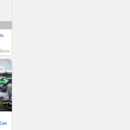
ль
били
Как