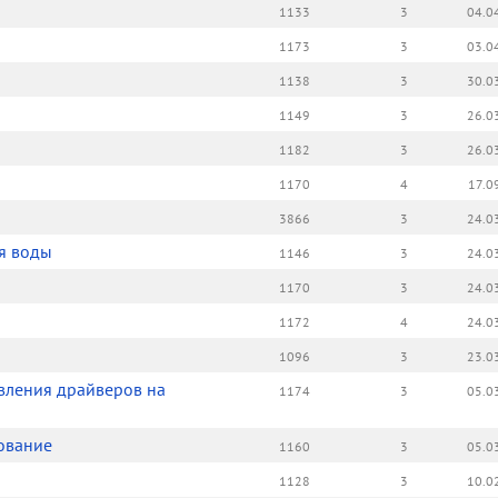
1133
3
04.0
1173
3
03.0
1138
3
30.0
1149
3
26.0
1182
3
26.0
1170
4
17.0
3866
3
24.0
я воды
1146
3
24.0
1170
3
24.0
1172
4
24.0
1096
3
23.0
овления драйверов на
1174
3
05.0
ование
1160
3
05.0
1128
3
10.0