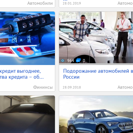
Автомобили
Автомо
28.01.2019
964
0
кредит выгоднее,
Подорожание автомобилей 
ва кредита – об...
России
Фининсы
Автомо
28.09.2018