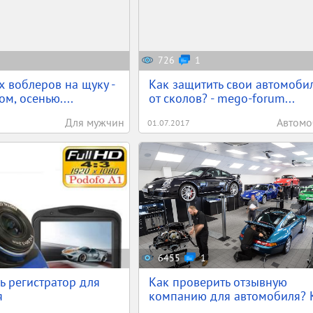
726
1
 воблеров на щуку -
Как защитить свои автомоби
ом, осенью....
от сколов? - mego-forum...
Для мужчин
Автомо
01.07.2017
6455
1
ь регистратор для
Как проверить отзывную
я
компанию для автомобиля? 
...