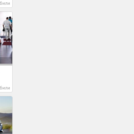
били
в
били