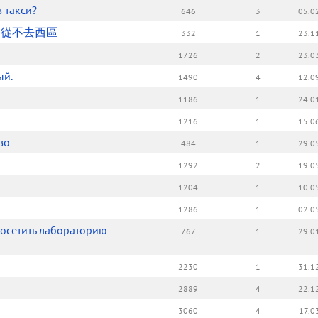
 такси?
646
3
05.0
，從不去西區
332
1
23.1
1726
2
23.0
ый.
1490
4
12.0
1186
1
24.0
1216
1
15.0
во
484
1
29.0
1292
2
19.0
1204
1
10.0
1286
1
02.0
 посетить лабораторию
767
1
29.0
2230
1
31.1
2889
4
22.1
3060
4
17.0