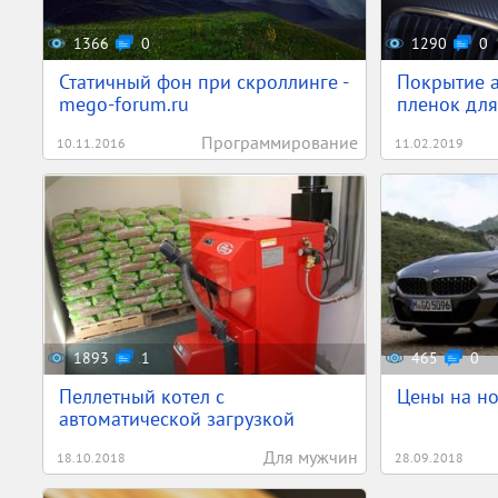
1366
0
1290
0
Статичный фон при скроллинге -
Покрытие а
mego-forum.ru
пленок для
Программирование
10.11.2016
11.02.2019
1893
1
465
0
Пеллетный котел с
Цены на н
автоматической загрузкой
Для мужчин
18.10.2018
28.09.2018