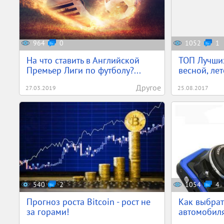
964
0
1052
1
На что ставить в Английской
ТОП Лучших
Премьер Лиги по футболу?...
весной, лет
Другое
27.03.2019
25.08.2017
540
2
1054
4
Прогноз роста Bitcoin - рост не
Как выбрат
за горами!
автомобил