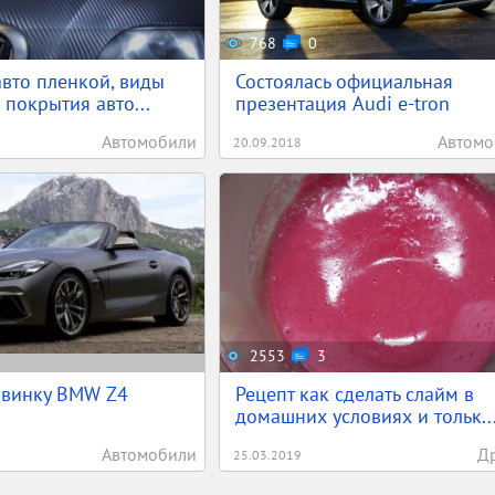
768
0
вто пленкой, виды
Состоялась официальная
 покрытия авто...
презентация Audi e-tron
Автомобили
Автомо
20.09.2018
2553
3
овинку BMW Z4
Рецепт как сделать слайм в
домашних условиях и тольк..
Автомобили
Д
25.03.2019