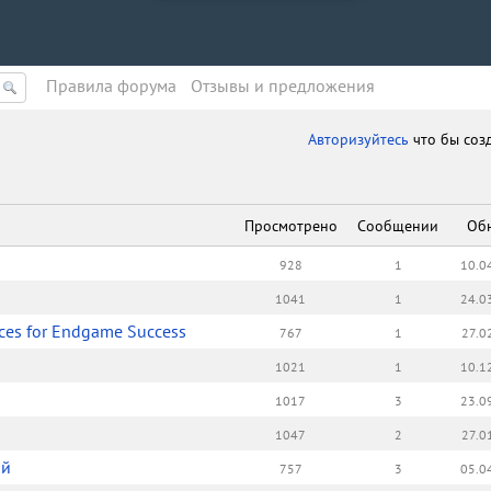
Правила форума
Oтзывы и предложения
Авторизуйтесь
что бы соз
Просмотрено
Сообщении
Об
928
1
10.0
1041
1
24.0
rces for Endgame Success
767
1
27.0
1021
1
10.1
1017
3
23.0
1047
2
27.0
ой
757
3
05.0