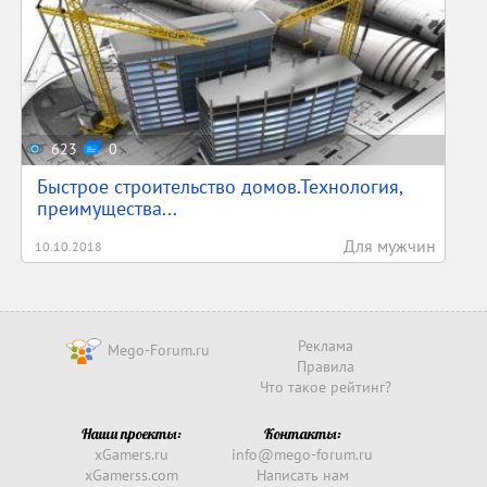
623
0
Быстрое строительство домов.Технология,
преимущества...
Для мужчин
10.10.2018
Реклама
Mego-Forum.ru
Правила
Что такое рейтинг?
Наши проекты:
Контакты:
xGamers.ru
info@mego-forum.ru
xGamerss.com
Написать нам