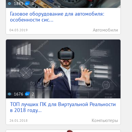
1883
0
Газовое оборудование для автомобиля:
особенности сис...
Автомобили
04.03.2019
1676
2
ТОП лучших ПК для Виртуальной Реальности
в 2018 году...
Компьютеры
26.01.2018