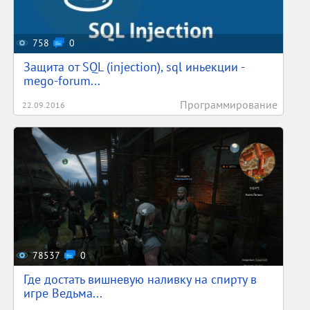
758
0
Защита от SQL (injection), sql иньекции -
mego-forum...
Программирование
22.09.2016
78537
0
Где достать вишневую наливку на спирту в
игре Ведьма...