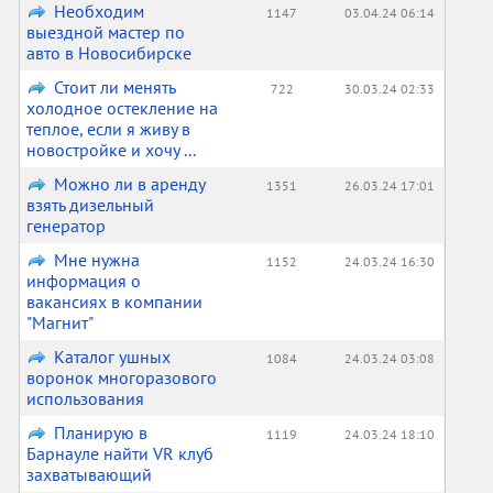
Необходим
1147
03.04.24 06:14
выездной мастер по
авто в Новосибирске
Стоит ли менять
722
30.03.24 02:33
холодное остекление на
теплое, если я живу в
новостройке и хочу ...
Можно ли в аренду
1351
26.03.24 17:01
взять дизельный
генератор
Мне нужна
1152
24.03.24 16:30
информация о
вакансиях в компании
"Магнит"
Каталог ушных
1084
24.03.24 03:08
воронок многоразового
использования
Планирую в
1119
24.03.24 18:10
Барнауле найти VR клуб
захватывающий