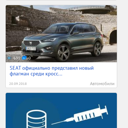
631
0
SEAT официально представил новый
флагман среди кросс...
Автомобили
20.09.2018