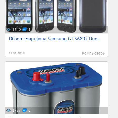
1640
1
Обзор смартфона Samsung GT-S6802 Duos
Компьютеры
23.01.2018
1787
0