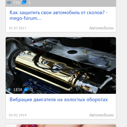
726
1
Как защитить свои автомобиль от сколов? -
mego-forum...
Автомобили
01.07.2017
1838
0
Вибрация двигателя на холостых оборотах
Автомобили
05.02.2019