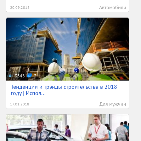
Автомобили
20.09.2018
3348
3
Тенденции и трэнды строительства в 2018
году | Испол...
Для мужчин
17.01.2018