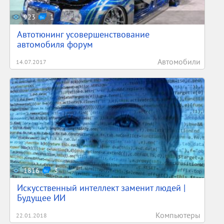
923
1
Автотюнинг усовершенствование
автомобиля форум
Автомобили
14.07.2017
1816
3
Искусственный интеллект заменит людей |
Будущее ИИ
Компьютеры
22.01.2018