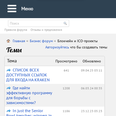
Меню
Правила форума
Oтзывы и предложения
Главная
Бизнес форум
Блокчейн и ICO-проекты
Авторизуйтесь
что бы создавать темы
Темы
Тема
Просмотрено
Обновлено
СПИСОК ВСЕХ
641
09.04.25 03:11
ДОСТУПНЫХ ССЫЛОК
ДЛЯ ВХОДА НА KRAKЕN
Где найти
1208
06.03.24 00:35
эффективную программу
для борьбы с
зависимостями?
In just the Senior
1186
23.12.23 05:23
Bowl trenches: winners in