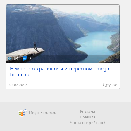
645
2
Немного о красивом и интересном - mego-
forum.ru
Другое
07.02.2017
Реклама
Mego-Forum.ru
Правила
Что такое рейтинг?