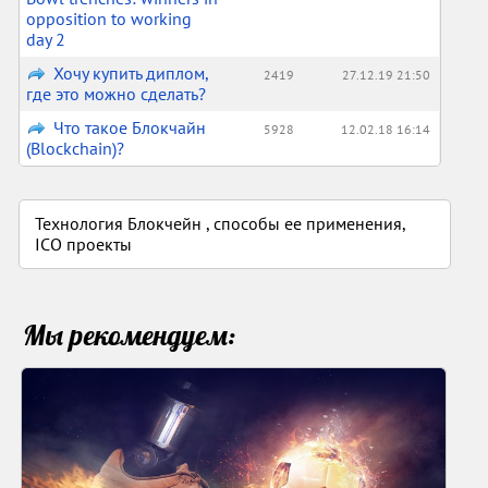
opposition to working
day 2
Хочу купить диплом,
2419
27.12.19 21:50
где это можно сделать?
Что такое Блокчайн
5928
12.02.18 16:14
(Blockchain)?
Технология Блокчейн , способы ее применения,
ICO проекты
Мы рекомендуем: