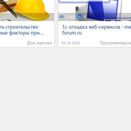
5461
0
ть строительство
1c отладка веб-сервисов - m
ые факторы при...
forum.ru
Для мужчин
Программиров
03.10.2016