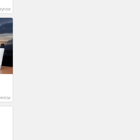
ругое
инсы