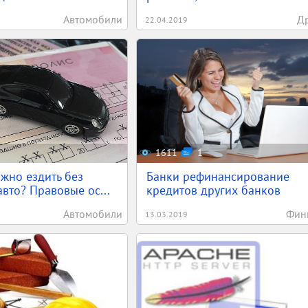
Автомобили
Д
22.04.2019
1611
1
жно ездить без
Банки рефинансирование
авто? Правовые ос...
кредитов других банков
Автомобили
Фин
13.03.2019