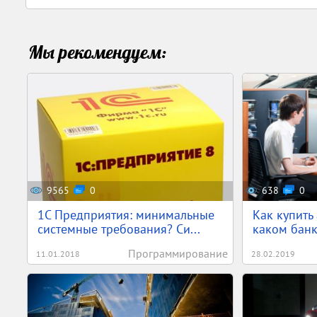
Мы рекомендуем:
9565
0
638
0
1С Предприятия: минимальные
Как купить 
системные требования? Си...
каком банк
Программирование
11.01.2018
28.02.2019