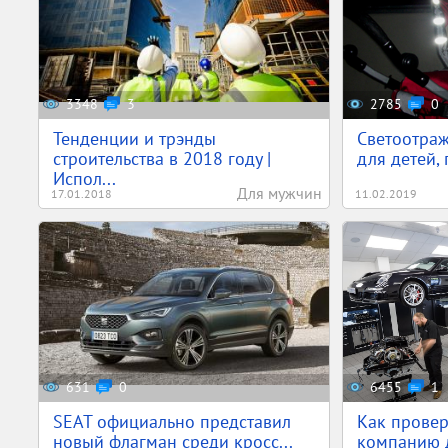
3348
3
2785
0
Тенденции и трэнды
Светоотра
строительства в 2018 году |
для детей, 
Испол...
Для мужчин
17.01.2018
11.02.2019
631
0
6455
1
SEAT официально представил
Как провер
новый флагман среди кросс...
компанию 