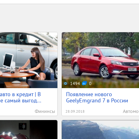
1494
0
авто в кредит | В
Появление нового
е самый выгод...
GeelyEmgrand 7 в России
Фининсы
Автомо
28.09.2018