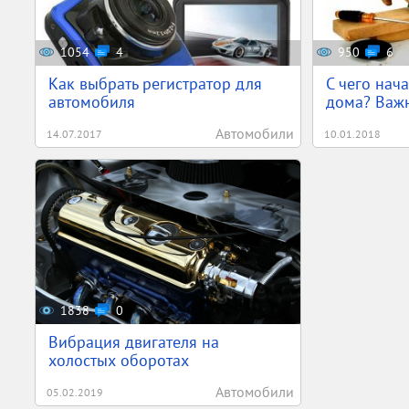
1054
4
950
6
Как выбрать регистратор для
С чего нача
автомобиля
дома? Важн
Автомобили
14.07.2017
10.01.2018
1838
0
Вибрация двигателя на
холостых оборотах
Автомобили
05.02.2019