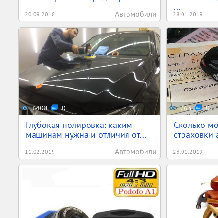
...
Автомобили
20.09.2018
28.01.2019
6408
0
763
0
Глубокая полировка: каким
Сколько мо
машинам нужна и отличия от...
страховки 
Автомобили
11.02.2019
23.01.2019