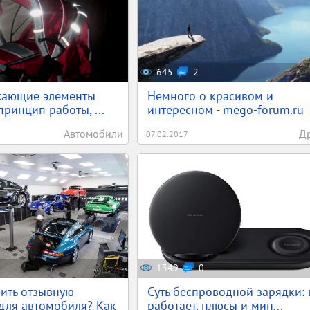
645
2
жающие элементы
Немного о красивом и
принцип работы, ...
интересном - mego-forum.ru
Автомобили
Д
07.02.2017
1349
0
ить отзывную
Суть беспроводной зарядки: 
для автомобиля? Как
работает, плюсы и мин...