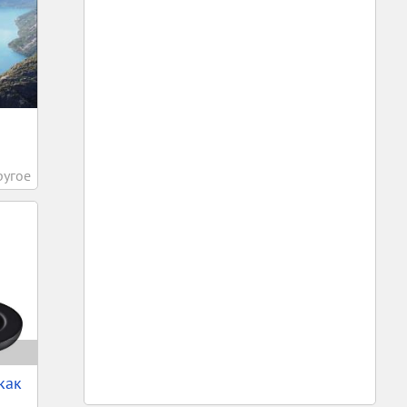
ругое
как