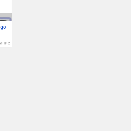
ego-
ание