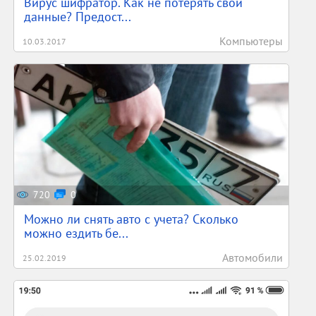
Вирус шифратор. Как не потерять свои
данные? Предост...
Компьютеры
10.03.2017
720
0
Можно ли снять авто с учета? Сколько
можно ездить бе...
Автомобили
25.02.2019