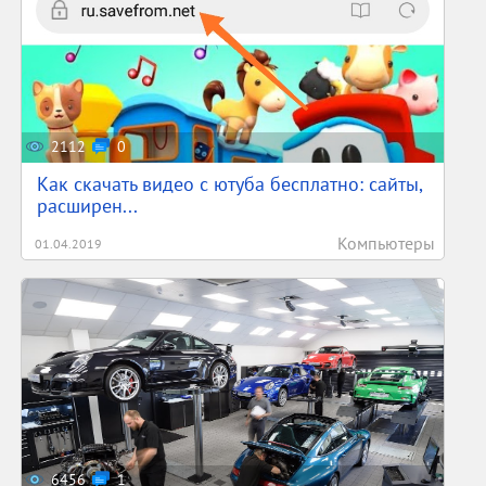
2112
0
Как скачать видео с ютуба бесплатно: сайты,
расширен...
Компьютеры
01.04.2019
6456
1