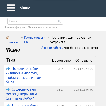
Меню
Правила форума
Oтзывы и предложения
Компьютеры и
Программы для мобильных
ПК
устройств
Главная
Авторизуйтесь
что бы создавать темы
Темы
Тема
Просмотрено
Обновлено
Помогите найти
3621
15.01.18 17:29
читалку на Android,
чтобы со сроллингом
была
Существуют ли
3527
30.01.18 04:07
мессенджеры типа
Скайпа на JAWA?
Будет ли работать
5409
26.12.17 16:19