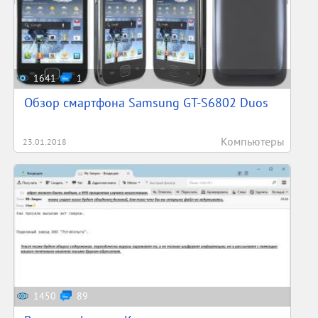
1641
1
Обзор смартфона Samsung GT-S6802 Duos
Компьютеры
23.01.2018
1450
89