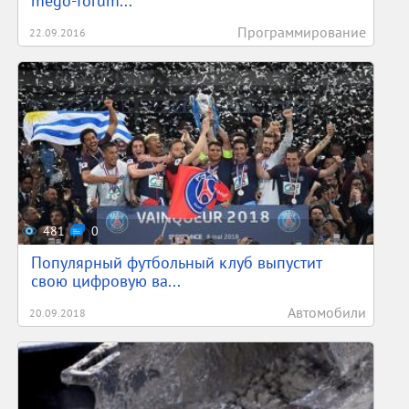
mego-forum...
Программирование
22.09.2016
481
0
Популярный футбольный клуб выпустит
свою цифровую ва...
Автомобили
20.09.2018