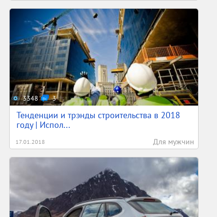
3348
3
Тенденции и трэнды строительства в 2018
году | Испол...
Для мужчин
17.01.2018