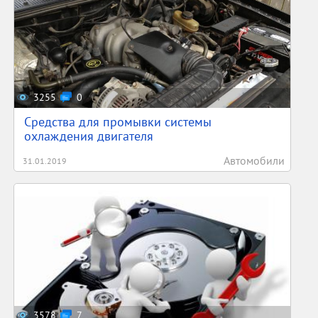
3255
0
Средства для промывки системы
охлаждения двигателя
Автомобили
31.01.2019
3578
7