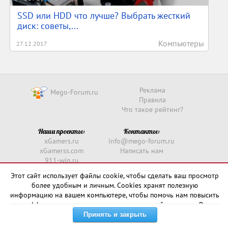
SSD или HDD что лучше? Выбрать жесткий
диск: советы,...
Компьютеры
27.12.2017
Реклама
Mego-Forum.ru
Правила
Что такое рейтинг?
Наши проекты:
Контакты:
xGamers.ru
info@mego-forum.ru
xGamerss.com
Написать нам
911-win.ru
911-win.com
Этот сайт использует файлы cookie, чтобы сделать ваш просмотр
более удобным и личным. Cookies хранят полезную
Copyright © 2016 -
2026
информацию на вашем компьютере, чтобы помочь нам повысить
эффективность и актуальность нашего сайта для вас. В
некоторых случаях они необходимы для правильной работы
сайта.