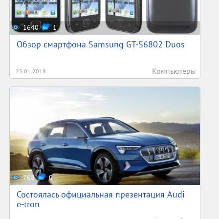
1640
1
Обзор смартфона Samsung GT-S6802 Duos
Компьютеры
23.01.2018
768
0
Состоялась официальная презентация Audi
e-tron