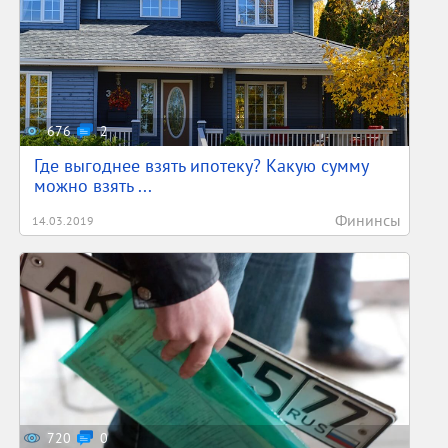
676
2
Где выгоднее взять ипотеку? Какую сумму
можно взять ...
Фининсы
14.03.2019
720
0