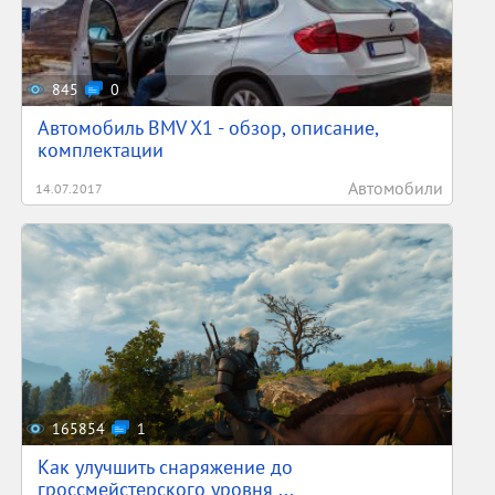
845
0
Автомобиль BMV X1 - обзор, описание,
комплектации
Автомобили
14.07.2017
165854
1
Как улучшить снаряжение до
гроссмейстерского уровня ...