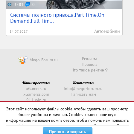
3581
0
Системы полного привода,Part-Time,On
Demand,Full-Tim...
Автомобили
14.07.2017
Реклама
Mego-Forum.ru
Правила
Что такое рейтинг?
Наши проекты:
Контакты:
xGamers.ru
info@mego-forum.ru
xGamerss.com
Написать нам
911-win.ru
911-win.com
Этот сайт использует файлы cookie, чтобы сделать ваш просмотр
более удобным и личным. Cookies хранят полезную
Copyright © 2016 -
2026
информацию на вашем компьютере, чтобы помочь нам повысить
эффективность и актуальность нашего сайта для вас. В
некоторых случаях они необходимы для правильной работы