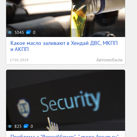
3045
0
Какое масло заливают в Хендай ДВС, МКПП
и АКПП
Автомобили
17.01.2019
825
0
Проблема с "ReportViewer" -" mego-forum.ru"