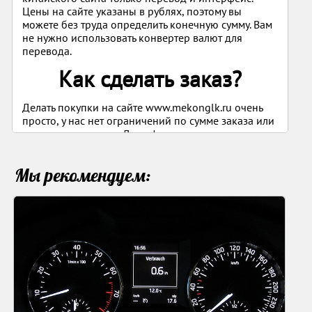
Цены на сайте указаны в рублях, поэтому вы
можете без труда определить конечную сумму. Вам
не нужно использовать конвертер валют для
перевода.
Как сделать заказ?
Делать покупки на сайте www.mekonglk.ru очень
просто, у нас нет ограничений по сумме заказа или
количеству товаров. Для оформления покупки
следуйте пошаговым подсказкам:
Мы рекомендуем:
Зарегистрируйтесь в личном кабинете.
Выберите понравившиеся товары. Если у Вас
есть ссылка с оригинального Таобао на
нужный товар, скопируйте и вставьте ее в
поисковую строку и нажмите "Поиск".
Найденный товар положите в корзину.
Определитесь с тарифом доставки и
подтвердите заказ (при выборе тарифа
воспользуйтесь калькулятором расчета