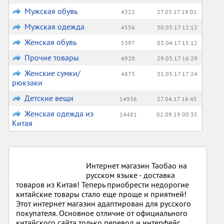
Мужская обувь
4322
27.03.17 19:01
Мужская одежда
4556
30.03.17 12:12
Женская обувь
5397
03.04.17 15:12
Прочие товары
4920
29.03.17 16:29
Женские сумки/
4873
31.03.17 17:24
рюкзаки
Детские вещи
14936
27.04.17 16:45
Женская одежда из
14481
02.09.19 00:35
Китая
Интернет магазин Таобао на
русском языке - доставка
товаров из Китая! Теперь приобрести недорогие
китайские товары стало еще проще и приятней!
Этот интернет магазин адаптирован для русского
покупателя. Основное отличие от официального
китайского сайта только перевод и интерфейс.