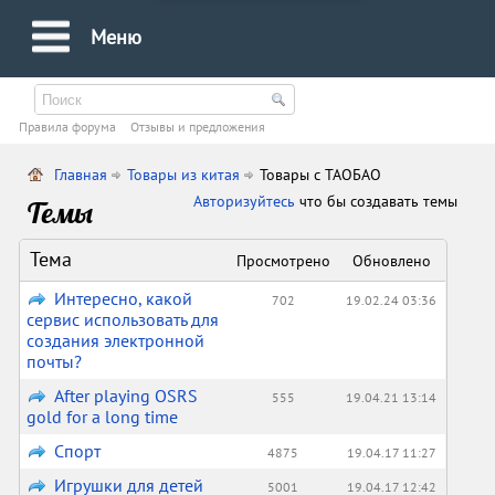
Меню
Правила форума
Oтзывы и предложения
Главная
Товары из китая
Товары с ТАОБАО
Авторизуйтесь
что бы создавать темы
Темы
Тема
Просмотрено
Обновлено
Интересно, какой
702
19.02.24 03:36
сервис использовать для
создания электронной
почты?
After playing OSRS
555
19.04.21 13:14
gold for a long time
Спорт
4875
19.04.17 11:27
Игрушки для детей
5001
19.04.17 12:42