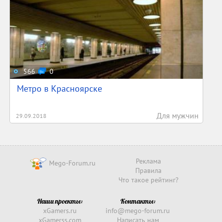
566
0
Метро в Красноярске
Для мужчин
29.09.2018
Реклама
Mego-Forum.ru
Правила
Что такое рейтинг?
Наши проекты:
Контакты:
xGamers.ru
info@mego-forum.ru
xGamerss.com
Написать нам