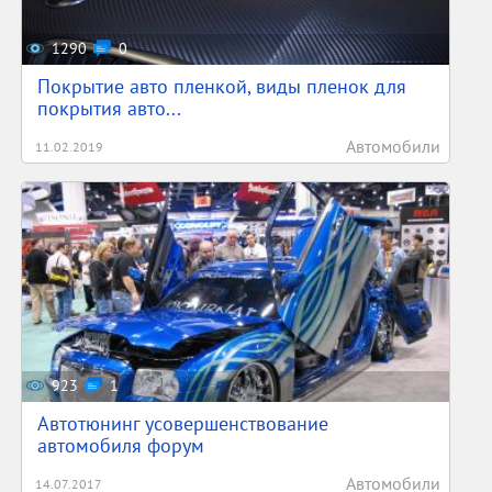
1290
0
Покрытие авто пленкой, виды пленок для
покрытия авто...
Автомобили
11.02.2019
923
1
Автотюнинг усовершенствование
автомобиля форум
Автомобили
14.07.2017