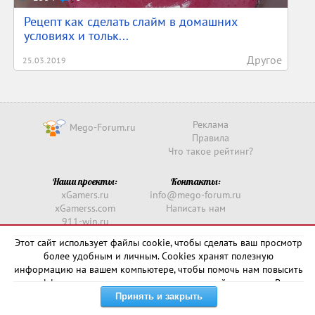
Рецепт как сделать слайм в домашних
условиях и тольк...
Другое
25.03.2019
Реклама
Mego-Forum.ru
Правила
Что такое рейтинг?
Наши проекты:
Контакты:
xGamers.ru
info@mego-forum.ru
xGamerss.com
Написать нам
911-win.ru
911-win.com
Этот сайт использует файлы cookie, чтобы сделать ваш просмотр
более удобным и личным. Cookies хранят полезную
Copyright © 2016 -
2026
информацию на вашем компьютере, чтобы помочь нам повысить
эффективность и актуальность нашего сайта для вас. В
некоторых случаях они необходимы для правильной работы
сайта.