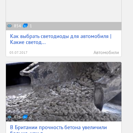
854
1
Как выбрать светодиоды для автомобиля |
Какие светод...
Автомобили
05.07.2017
676
0
В Британии прочность бетона увеличили