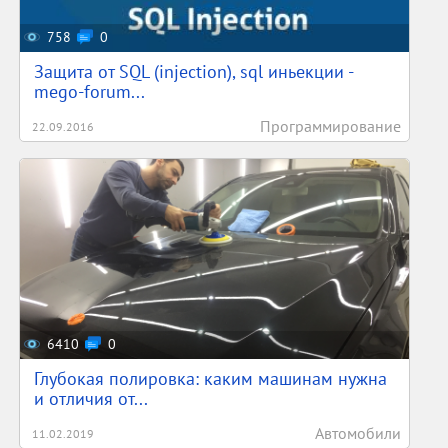
758
0
Защита от SQL (injection), sql иньекции -
mego-forum...
Программирование
22.09.2016
6410
0
Глубокая полировка: каким машинам нужна
и отличия от...
Автомобили
11.02.2019