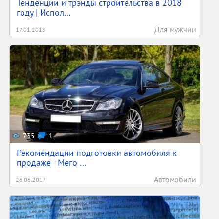
Тенденции и трэнды строительства в 2018
году | Испол...
Для мужчин
17.01.2018
735
1
Рекомендации подготовки автомобиля к
продаже - Мего ...
Автомобили
26.06.2017