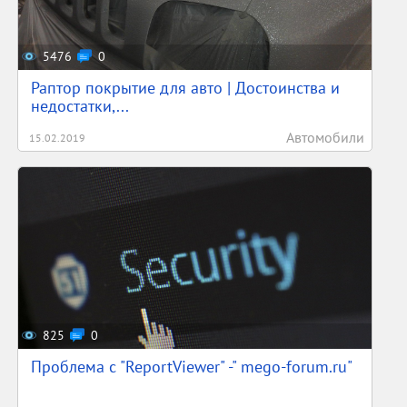
5476
0
Раптор покрытие для авто | Достоинства и
недостатки,...
Автомобили
15.02.2019
825
0
Проблема с "ReportViewer" -" mego-forum.ru"