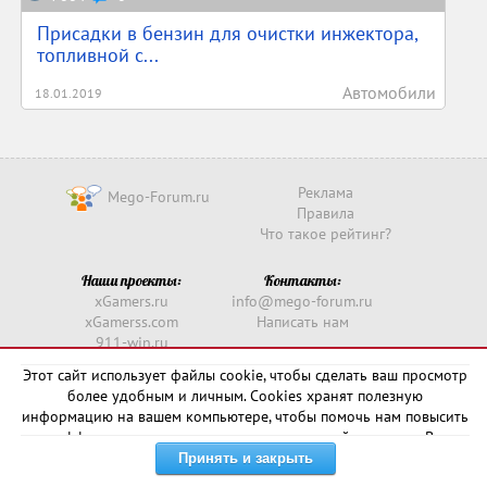
Присадки в бензин для очистки инжектора,
топливной с...
Автомобили
18.01.2019
Реклама
Mego-Forum.ru
Правила
Что такое рейтинг?
Наши проекты:
Контакты:
xGamers.ru
info@mego-forum.ru
xGamerss.com
Написать нам
911-win.ru
911-win.com
Этот сайт использует файлы cookie, чтобы сделать ваш просмотр
более удобным и личным. Cookies хранят полезную
Copyright © 2016 -
2026
информацию на вашем компьютере, чтобы помочь нам повысить
эффективность и актуальность нашего сайта для вас. В
некоторых случаях они необходимы для правильной работы
сайта.