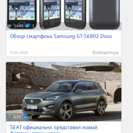
1640
1
Обзор смартфона Samsung GT-S6802 Duos
Компьютеры
23.01.2018
631
0
SEAT официально представил новый