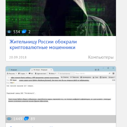
534
2
Жительницу России обокрали
криптовалютные мошенники
Компьютеры
20.09.2018
1449
89