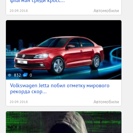
флагман среди кросс...
Автомобили
20.09.2018
832
0
Volkswagen Jetta побил отметку мирового
рекорда скор...
Автомобили
20.09.2018