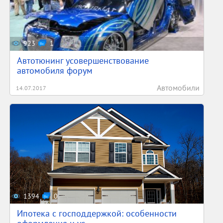
923
1
Автотюнинг усовершенствование
автомобиля форум
Автомобили
14.07.2017
1394
0
Ипотека с господдержкой: особенности