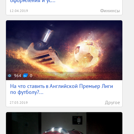
оформления и ус...
Фининсы
12.04.2019
964
0
На что ставить в Английской Премьер Лиги
по футболу?...
Другое
27.03.2019