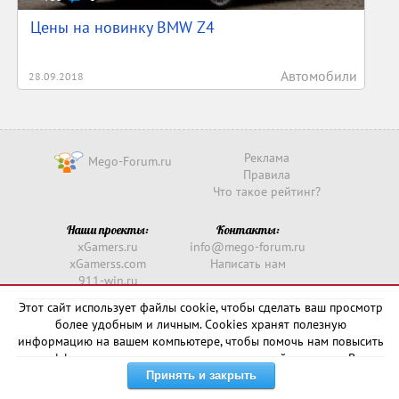
Цены на новинку BMW Z4
Автомобили
28.09.2018
Реклама
Mego-Forum.ru
Правила
Что такое рейтинг?
Наши проекты:
Контакты:
xGamers.ru
info@mego-forum.ru
xGamerss.com
Написать нам
911-win.ru
911-win.com
Этот сайт использует файлы cookie, чтобы сделать ваш просмотр
более удобным и личным. Cookies хранят полезную
Copyright © 2016 -
2026
информацию на вашем компьютере, чтобы помочь нам повысить
эффективность и актуальность нашего сайта для вас. В
некоторых случаях они необходимы для правильной работы
сайта.