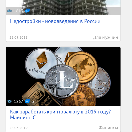
1613
0
Недостройки - нововведения в России
Для мужчин
28.09.2018
1267
3
Как заработать криптовалюту в 2019 году?
Майнинг, С...
Фининсы
28.03.2019