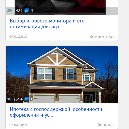
2487
5
Выбор игрового монитора и его
оптимизация для игр
Компьютеры
09.01.2018
1394
0
Ипотека с господдержкой: особенности
оформления и ус...
Фининсы
12.04.2019