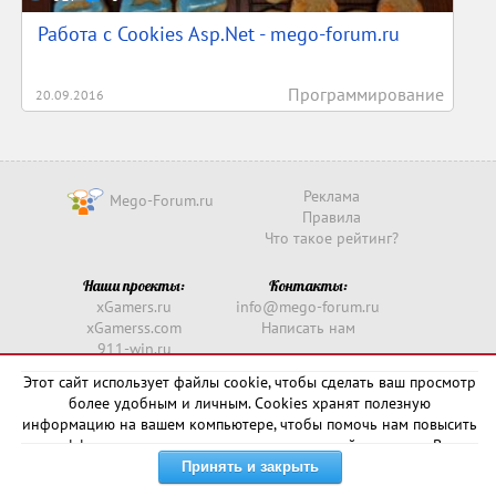
Работа с Cookies Asp.Net - mego-forum.ru
Программирование
20.09.2016
Реклама
Mego-Forum.ru
Правила
Что такое рейтинг?
Наши проекты:
Контакты:
xGamers.ru
info@mego-forum.ru
xGamerss.com
Написать нам
911-win.ru
911-win.com
Этот сайт использует файлы cookie, чтобы сделать ваш просмотр
более удобным и личным. Cookies хранят полезную
Copyright © 2016 -
2026
информацию на вашем компьютере, чтобы помочь нам повысить
эффективность и актуальность нашего сайта для вас. В
некоторых случаях они необходимы для правильной работы
сайта.