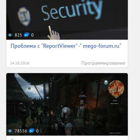
825
0
Проблема с "ReportViewer" -" mego-forum.ru"
Программирование
24.10.2016
78556
0