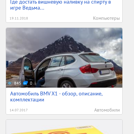
Где достать вишневую наливку на спирту в
игре Ведьма...
Компьютеры
19.11.2018
845
0
Автомобиль BMV X1 - обзор, описание,
комплектации
Автомобили
14.07.2017