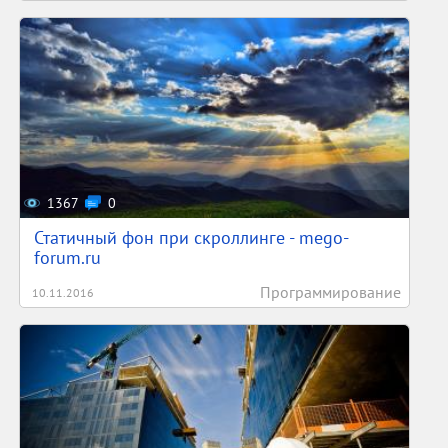
1367
0
Статичный фон при скроллинге - mego-
forum.ru
Программирование
10.11.2016